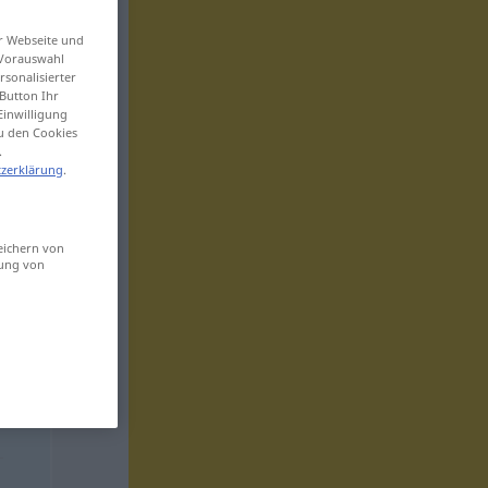
er Webseite und
 Vorauswahl
sonalisierter
Button Ihr
Einwilligung
zu den Cookies
.
zerklärung
.
eichern von
sung von