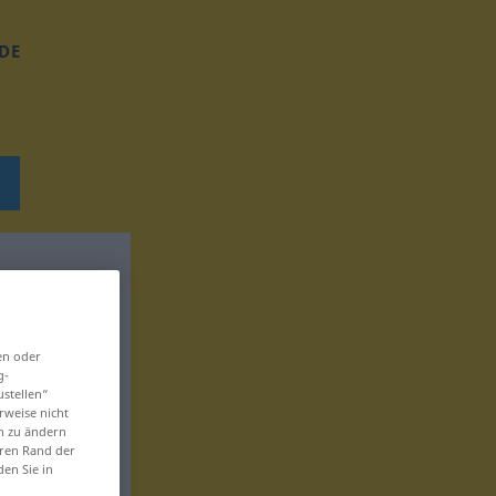
DE
en oder
g-
ustellen“
rweise nicht
en zu ändern
eren Rand der
den Sie in