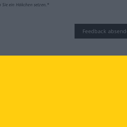
m Sie ein Häkchen setzen.*
Feedback absend
ook
YouTube
Instagram