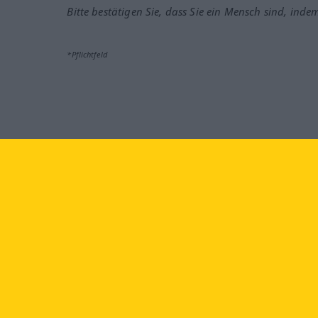
Bitte bestätigen Sie, dass Sie ein Mensch sind, inde
*Pflichtfeld
Besuchen Sie uns auf:
faceb
Langenscheidt