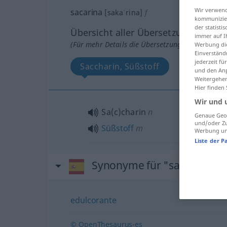
Wir verwend
sacarina
[sakaˈrina]
f
kommunizier
der statist
Übersicht aller Übersetzungen
immer auf I
(Für mehr Details die Übersetzung anklicken/an
Werbung die
Einverständ
jederzeit f
Saccharin, Süßstoff
und den Anp
Weitergehen
Hier finden
Wir und 
Sa(c)charin
n
Genaue Geol
und/oder Zu
Süßstoff
m
Werbung und
Liste der P
Synonyme für "sacarina"
edulcorante
© OpenThesaurus-es