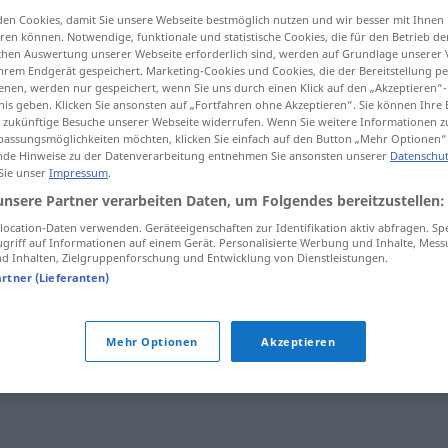
en Cookies, damit Sie unsere Webseite bestmöglich nutzen und wir besser mit Ihnen
en können. Notwendige, funktionale und statistische Cookies, die für den Betrieb d
ischen Auswertung unserer Webseite erforderlich sind, werden auf Grundlage unserer
hrem Endgerät gespeichert. Marketing-Cookies und Cookies, die der Bereitstellung per
tippen)
nen, werden nur gespeichert, wenn Sie uns durch einen Klick auf den „Akzeptieren“-
nis geben. Klicken Sie ansonsten auf „Fortfahren ohne Akzeptieren“. Sie können Ihre 
ür zukünftige Besuche unserer Webseite widerrufen. Wenn Sie weitere Informationen 
assungsmöglichkeiten möchten, klicken Sie einfach auf den Button „Mehr Optionen“
de Hinweise zu der Datenverarbeitung entnehmen Sie ansonsten unserer
Datenschut
 Sie unser
Impressum
.
unsere Partner verarbeiten Daten, um Folgendes bereitzustellen:
sacarina
ocation-Daten verwenden. Geräteeigenschaften zur Identifikation aktiv abfragen. Sp
griff auf Informationen auf einem Gerät. Personalisierte Werbung und Inhalte, Mes
 Inhalten, Zielgruppenforschung und Entwicklung von Dienstleistungen.
artner (Lieferanten)
Mehr Optionen
Akzeptieren