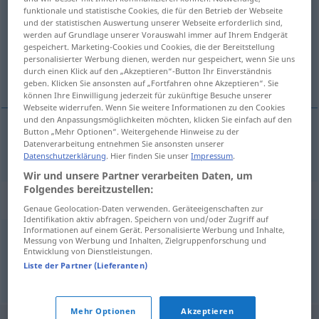
funktionale und statistische Cookies, die für den Betrieb der Webseite
und der statistischen Auswertung unserer Webseite erforderlich sind,
Übersicht aller Übersetzungen
werden auf Grundlage unserer Vorauswahl immer auf Ihrem Endgerät
(Für mehr Details die Übersetzung anklicken/antippen)
gespeichert. Marketing-Cookies und Cookies, die der Bereitstellung
personalisierter Werbung dienen, werden nur gespeichert, wenn Sie uns
durch einen Klick auf den „Akzeptieren“-Button Ihr Einverständnis
einfassen, umranden
geben. Klicken Sie ansonsten auf „Fortfahren ohne Akzeptieren“. Sie
können Ihre Einwilligung jederzeit für zukünftige Besuche unserer
Webseite widerrufen. Wenn Sie weitere Informationen zu den Cookies
und den Anpassungsmöglichkeiten möchten, klicken Sie einfach auf den
Button „Mehr Optionen“. Weitergehende Hinweise zu der
Datenverarbeitung entnehmen Sie ansonsten unserer
einfassen
,
umranden
ribetear
Datenschutzerklärung
. Hier finden Sie unser
Impressum
.
Wir und unsere Partner verarbeiten Daten, um
Folgendes bereitzustellen:
Synonyme für "ribetear"
Genaue Geolocation-Daten verwenden. Geräteeigenschaften zur
Identifikation aktiv abfragen. Speichern von und/oder Zugriff auf
Informationen auf einem Gerät. Personalisierte Werbung und Inhalte,
Messung von Werbung und Inhalten, Zielgruppenforschung und
orlar
,
filetear
Entwicklung von Dienstleistungen.
Liste der Partner (Lieferanten)
© OpenThesaurus-es
Mehr Optionen
Akzeptieren