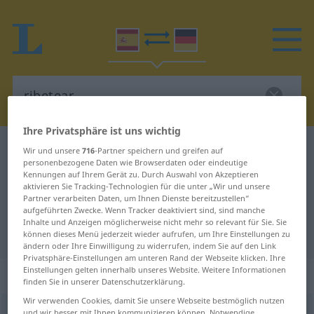
Ihre Privatsphäre ist uns wichtig
Spanisch-Deutsch Wörterbuch
ribetear
Wir und unsere
716
-Partner speichern und greifen auf
personenbezogene Daten wie Browserdaten oder eindeutige
Spanisch-Deutsch Übersetzung für
Kennungen auf Ihrem Gerät zu. Durch Auswahl von Akzeptieren
aktivieren Sie Tracking-Technologien für die unter „Wir und unsere
"ribetear"
Partner verarbeiten Daten, um Ihnen Dienste bereitzustellen“
aufgeführten Zwecke. Wenn Tracker deaktiviert sind, sind manche
Inhalte und Anzeigen möglicherweise nicht mehr so relevant für Sie. Sie
"ribetear" Deutsch Übersetzung
können dieses Menü jederzeit wieder aufrufen, um Ihre Einstellungen zu
ändern oder Ihre Einwilligung zu widerrufen, indem Sie auf den Link
Privatsphäre-Einstellungen am unteren Rand der Webseite klicken. Ihre
Einstellungen gelten innerhalb unseres Website. Weitere Informationen
„ribetear“
: verbo transitivo
finden Sie in unserer Datenschutzerklärung.
Wir verwenden Cookies, damit Sie unsere Webseite bestmöglich nutzen
ribetear
[rriβeteˈar]
v/t
und wir besser mit Ihnen kommunizieren können. Notwendige,