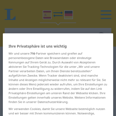
Ihre Privatsphäre ist uns wichtig
Wir und unsere
716
-Partner speichern und greifen auf
Spanisch-Deutsch Wörterbuch
revelado
personenbezogene Daten wie Browserdaten oder eindeutige
Spanisch-Deutsch Übersetzung für
Kennungen auf Ihrem Gerät zu. Durch Auswahl von Akzeptieren
aktivieren Sie Tracking-Technologien für die unter „Wir und unsere
"revelado"
Partner verarbeiten Daten, um Ihnen Dienste bereitzustellen“
aufgeführten Zwecke. Wenn Tracker deaktiviert sind, sind manche
Inhalte und Anzeigen möglicherweise nicht mehr so relevant für Sie. Sie
können dieses Menü jederzeit wieder aufrufen, um Ihre Einstellungen zu
"revelado" Deutsch Übersetzung
ändern oder Ihre Einwilligung zu widerrufen, indem Sie auf den Link
Privatsphäre-Einstellungen am unteren Rand der Webseite klicken. Ihre
Einstellungen gelten innerhalb unseres Website. Weitere Informationen
„revelado“
: masculino
finden Sie in unserer Datenschutzerklärung.
Wir verwenden Cookies, damit Sie unsere Webseite bestmöglich nutzen
und wir besser mit Ihnen kommunizieren können. Notwendige,
ð