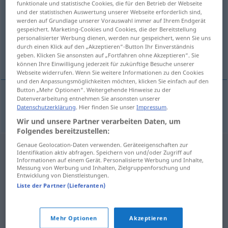
revelado
[rrɛβeˈla
o]
m
funktionale und statistische Cookies, die für den Betrieb der Webseite
und der statistischen Auswertung unserer Webseite erforderlich sind,
Übersicht aller Übersetzungen
werden auf Grundlage unserer Vorauswahl immer auf Ihrem Endgerät
gespeichert. Marketing-Cookies und Cookies, die der Bereitstellung
(Für mehr Details die Übersetzung anklicken/antippen)
personalisierter Werbung dienen, werden nur gespeichert, wenn Sie uns
durch einen Klick auf den „Akzeptieren“-Button Ihr Einverständnis
Entwickeln
geben. Klicken Sie ansonsten auf „Fortfahren ohne Akzeptieren“. Sie
können Ihre Einwilligung jederzeit für zukünftige Besuche unserer
Webseite widerrufen. Wenn Sie weitere Informationen zu den Cookies
und den Anpassungsmöglichkeiten möchten, klicken Sie einfach auf den
Button „Mehr Optionen“. Weitergehende Hinweise zu der
Datenverarbeitung entnehmen Sie ansonsten unserer
Entwickeln
n
revelado
Datenschutzerklärung
. Hier finden Sie unser
Impressum
.
FOT
Wir und unsere Partner verarbeiten Daten, um
Folgendes bereitzustellen:
Genaue Geolocation-Daten verwenden. Geräteeigenschaften zur
Identifikation aktiv abfragen. Speichern von und/oder Zugriff auf
Informationen auf einem Gerät. Personalisierte Werbung und Inhalte,
Messung von Werbung und Inhalten, Zielgruppenforschung und
Entwicklung von Dienstleistungen.
Liste der Partner (Lieferanten)
Mehr Optionen
Akzeptieren