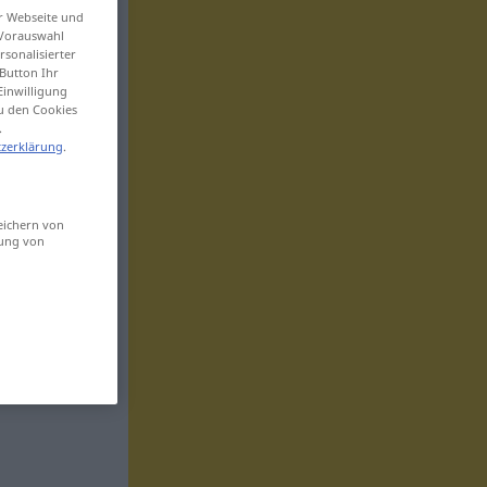
er Webseite und
 Vorauswahl
sonalisierter
Button Ihr
Einwilligung
zu den Cookies
.
zerklärung
.
eichern von
sung von