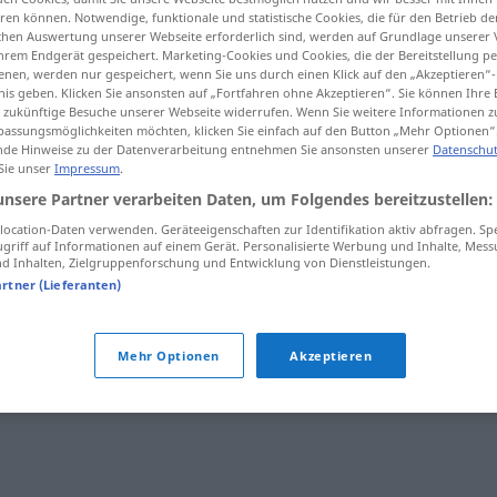
en können. Notwendige, funktionale und statistische Cookies, die für den Betrieb d
ischen Auswertung unserer Webseite erforderlich sind, werden auf Grundlage unserer
hrem Endgerät gespeichert. Marketing-Cookies und Cookies, die der Bereitstellung per
nen, werden nur gespeichert, wenn Sie uns durch einen Klick auf den „Akzeptieren“-
nis geben. Klicken Sie ansonsten auf „Fortfahren ohne Akzeptieren“. Sie können Ihre 
tippen)
ür zukünftige Besuche unserer Webseite widerrufen. Wenn Sie weitere Informationen 
assungsmöglichkeiten möchten, klicken Sie einfach auf den Button „Mehr Optionen“
de Hinweise zu der Datenverarbeitung entnehmen Sie ansonsten unserer
Datenschut
 Sie unser
Impressum
.
unsere Partner verarbeiten Daten, um Folgendes bereitzustellen:
ocation-Daten verwenden. Geräteeigenschaften zur Identifikation aktiv abfragen. Sp
reembolsar
griff auf Informationen auf einem Gerät. Personalisierte Werbung und Inhalte, Mes
 Inhalten, Zielgruppenforschung und Entwicklung von Dienstleistungen.
artner (Lieferanten)
Mehr Optionen
Akzeptieren