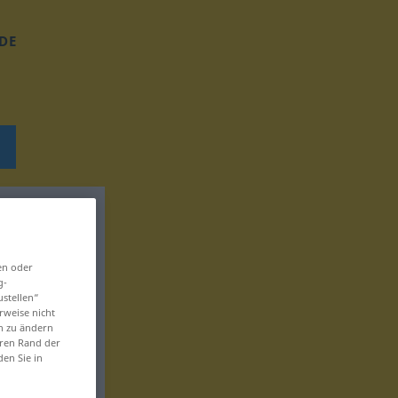
DE
en oder
g-
ustellen“
rweise nicht
en zu ändern
eren Rand der
den Sie in