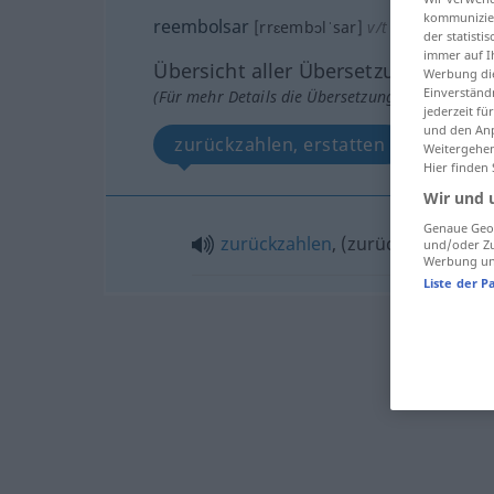
kommunizier
reembolsar
[rrɛembɔlˈsar]
v/t
der statist
immer auf I
Übersicht aller Übersetzungen
Werbung die
Einverständ
(Für mehr Details die Übersetzung anklicken/an
jederzeit f
und den Anp
zurückzahlen, erstatten
Weitergehen
Hier finden
Wir und 
Genaue Geol
zurückzahlen
, (zurück)erstatten
und/oder Zu
Werbung und
Liste der P