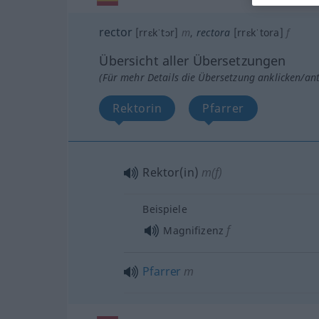
rector
[rrɛkˈtɔr]
m
,
rectora
[rrɛkˈtora]
f
Übersicht aller Übersetzungen
(Für mehr Details die Übersetzung anklicken/an
Rektorin
Pfarrer
Rektor(in)
m(f)
Beispiele
f
Magnifizenz
Pfarrer
m