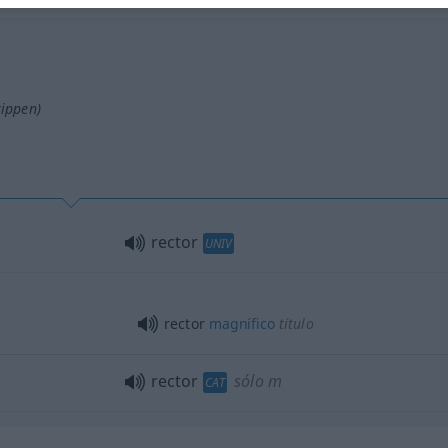
tippen)
rector
UNIV
rector
magnífico
título
rector
sólo m
CAT