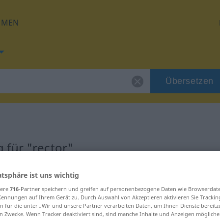
HMEN
Übersetzen
 für "rector"
atsphäre ist uns wichtig
sere
716
-Partner speichern und greifen auf personenbezogene Daten wie Browserdat
Kennungen auf Ihrem Gerät zu. Durch Auswahl von Akzeptieren aktivieren Sie Trackin
n für die unter „Wir und unsere Partner verarbeiten Daten, um Ihnen Dienste bereitz
n Zwecke. Wenn Tracker deaktiviert sind, sind manche Inhalte und Anzeigen mögliche