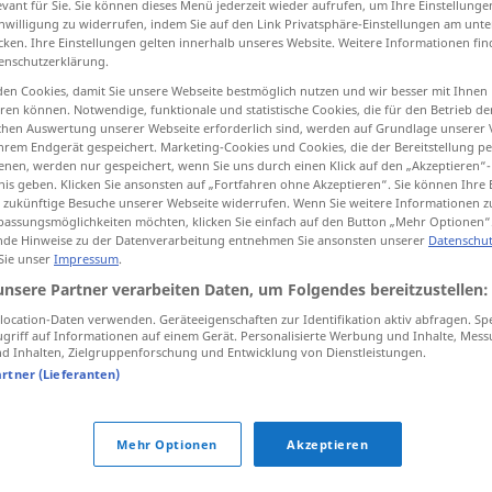
evant für Sie. Sie können dieses Menü jederzeit wieder aufrufen, um Ihre Einstellung
inwilligung zu widerrufen, indem Sie auf den Link Privatsphäre-Einstellungen am unt
cken. Ihre Einstellungen gelten innerhalb unseres Website. Weitere Informationen fin
enschutzerklärung.
en Cookies, damit Sie unsere Webseite bestmöglich nutzen und wir besser mit Ihnen
tippen)
en können. Notwendige, funktionale und statistische Cookies, die für den Betrieb d
ischen Auswertung unserer Webseite erforderlich sind, werden auf Grundlage unserer
hrem Endgerät gespeichert. Marketing-Cookies und Cookies, die der Bereitstellung per
nen, werden nur gespeichert, wenn Sie uns durch einen Klick auf den „Akzeptieren“-
nis geben. Klicken Sie ansonsten auf „Fortfahren ohne Akzeptieren“. Sie können Ihre 
ür zukünftige Besuche unserer Webseite widerrufen. Wenn Sie weitere Informationen 
assungsmöglichkeiten möchten, klicken Sie einfach auf den Button „Mehr Optionen“
rector
de Hinweise zu der Datenverarbeitung entnehmen Sie ansonsten unserer
Datenschut
 Sie unser
Impressum
.
unsere Partner verarbeiten Daten, um Folgendes bereitzustellen:
rector
ocation-Daten verwenden. Geräteeigenschaften zur Identifikation aktiv abfragen. Sp
griff auf Informationen auf einem Gerät. Personalisierte Werbung und Inhalte, Mes
 Inhalten, Zielgruppenforschung und Entwicklung von Dienstleistungen.
artner (Lieferanten)
f
pl
funciones
rectoras
Mehr Optionen
Akzeptieren