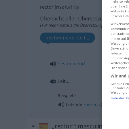
mehr so rel
rector
oder Ihre E
[rrɛkˈtɔr]
adj
Webseite kli
unserer Dat
Übersicht aller Übersetzungen
Wir verwend
(Für mehr Details die Übersetzung anklicken/an
kommunizier
der statist
bestimmend, Leit…
immer auf I
Werbung die
Einverständ
jederzeit f
und den Anp
bestimmend
Weitergehen
Hier finden
Wir und 
Leit…
Genaue Geol
und/oder Zu
Werbung und
Beispiele
Liste der P
f
leitende
Funktion
„rector“
: masculino