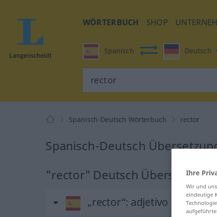
WÖRTERBUCH
SHOP
UNTERNE
Spanisch
Deutsch
Spanisch-Deutsch Wörterbuch
rector
Spanisch-Deutsch Übersetzung
"rector" Deutsch Übersetzung
Ihre Priv
Wir und un
eindeutige 
„rector“
: adjetivo
Technologie
aufgeführte