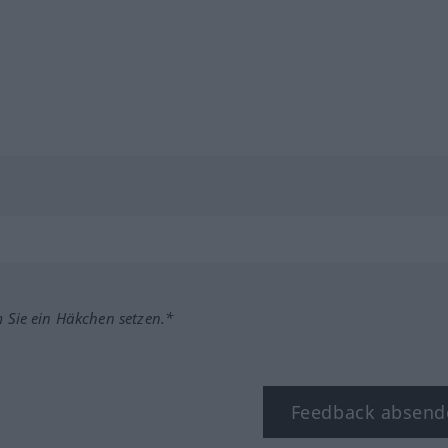
m Sie ein Häkchen setzen.*
Feedback absend