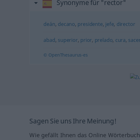
Synonyme für "rector"
deán
,
decano
,
presidente
,
jefe
,
director
abad
,
superior
,
prior
,
prelado
,
cura
,
sace
© OpenThesaurus-es
Sagen Sie uns Ihre Meinung!
Wie gefällt Ihnen das Online Wörterbuc