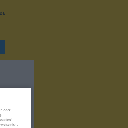
DE
en oder
g-
ustellen“
rweise nicht