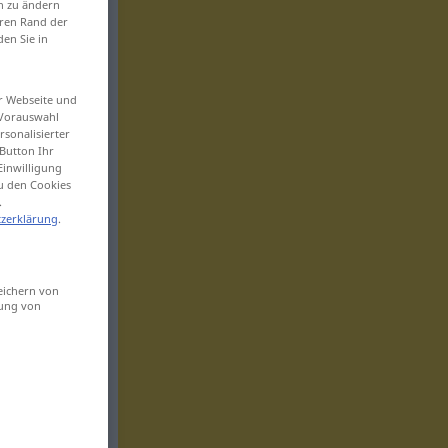
en zu ändern
eren Rand der
den Sie in
er Webseite und
 Vorauswahl
sonalisierter
Button Ihr
Einwilligung
zu den Cookies
.
zerklärung
.
eichern von
sung von