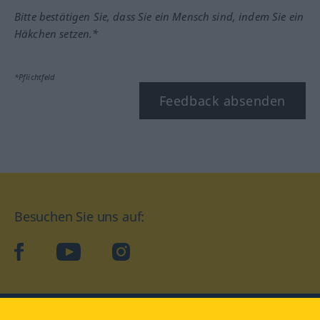
Bitte bestätigen Sie, dass Sie ein Mensch sind, indem Sie ein
Häkchen setzen.*
*Pflichtfeld
Feedback absenden
Besuchen Sie uns auf:
facebook
YouTube
Instagram