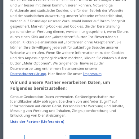
und wir besser mit Ihnen kommunizieren können. Notwendige,
funktionale und statistische Cookies, die für den Betrieb der Webseite
Übersicht aller Übersetzungen
und der statistischen Auswertung unserer Webseite erforderlich sind,
(Für mehr Details die Übersetzung anklicken/antippen)
werden auf Grundlage unserer Vorauswahl immer auf Ihrem Endgerät
gespeichert. Marketing-Cookies und Cookies, die der Bereitstellung
personalisierter Werbung dienen, werden nur gespeichert, wenn Sie uns
jemandem etwas vorwerfen...
durch einen Klick auf den „Akzeptieren“-Button Ihr Einverständnis
geben. Klicken Sie ansonsten auf „Fortfahren ohne Akzeptieren“. Sie
können Ihre Einwilligung jederzeit für zukünftige Besuche unserer
jemanden anschuldigen...
Webseite widerrufen. Wenn Sie weitere Informationen zu den Cookies
und den Anpassungsmöglichkeiten möchten, klicken Sie einfach auf den
Button „Mehr Optionen“. Weitergehende Hinweise zu der
Datenverarbeitung entnehmen Sie ansonsten unserer
Datenschutzerklärung
. Hier finden Sie unser
Impressum
.
Beispiele
Wir und unsere Partner verarbeiten Daten, um
(≈ reprochar)
recriminar (
a/c
) a
alguien
Folgendes bereitzustellen:
jemandem (
etwas
)
vorwerfen
Genaue Geolocation-Daten verwenden. Geräteeigenschaften zur
Identifikation aktiv abfragen. Speichern von und/oder Zugriff auf
Informationen auf einem Gerät. Personalisierte Werbung und Inhalte,
Messung von Werbung und Inhalten, Zielgruppenforschung und
jemandem Vorwürfe
machen
Entwicklung von Dienstleistungen.
Liste der Partner (Lieferanten)
(≈ acusar)
recriminar (
a/c
) a
alguien