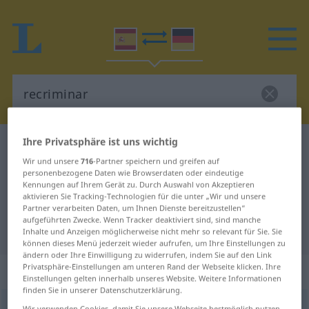
Ihre Privatsphäre ist uns wichtig
Spanisch-Deutsch Wörterbuch
recriminar
Wir und unsere
716
-Partner speichern und greifen auf
Spanisch-Deutsch Übersetzung für
personenbezogene Daten wie Browserdaten oder eindeutige
Kennungen auf Ihrem Gerät zu. Durch Auswahl von Akzeptieren
"recriminar"
aktivieren Sie Tracking-Technologien für die unter „Wir und unsere
Partner verarbeiten Daten, um Ihnen Dienste bereitzustellen“
aufgeführten Zwecke. Wenn Tracker deaktiviert sind, sind manche
"recriminar" Deutsch Übersetzung
Inhalte und Anzeigen möglicherweise nicht mehr so relevant für Sie. Sie
können dieses Menü jederzeit wieder aufrufen, um Ihre Einstellungen zu
ändern oder Ihre Einwilligung zu widerrufen, indem Sie auf den Link
Privatsphäre-Einstellungen am unteren Rand der Webseite klicken. Ihre
„recriminar“
: verbo transitivo
Einstellungen gelten innerhalb unseres Website. Weitere Informationen
finden Sie in unserer Datenschutzerklärung.
recriminar
[rrɛkrimiˈnar]
v/t
Wir verwenden Cookies, damit Sie unsere Webseite bestmöglich nutzen