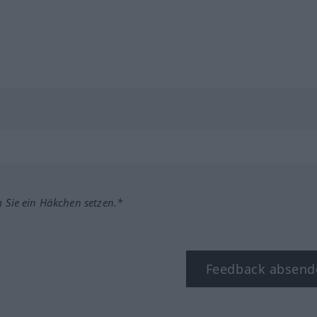
m Sie ein Häkchen setzen.*
Feedback absend