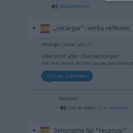
heraufsetzen
„recargar“
: verbo reflexivo
recargar
[rrɛkarˈɣar]
v/r
Übersicht aller Übersetzungen
(Für mehr Details die Übersetzung anklicken/an
sich an anlehnen
Beispiele
sich an
etwas
anlehnen
(
ACUS
)
Synonyme für "recargar"