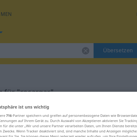
HMEN
Übersetzen
 für "recargar"
atsphäre ist uns wichtig
ng
sere
716
-Partner speichern und greifen auf personenbezogene Daten wie Browserdat
Kennungen auf Ihrem Gerät zu. Durch Auswahl von Akzeptieren aktivieren Sie Trackin
o
n für die unter „Wir und unsere Partner verarbeiten Daten, um Ihnen Dienste bereitz
n Zwecke. Wenn Tracker deaktiviert sind, sind manche Inhalte und Anzeigen mögliche
evant für Sie. Sie können dieses Menü jederzeit wieder aufrufen, um Ihre Einstellung