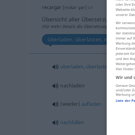
oder Ihre E
recargar
[rrɛkarˈɣar]
v/t
Webseite kli
unserer Dat
Übersicht aller Übersetzungen
Wir verwend
(Für mehr Details die Übersetzung anklicken/an
kommunizier
der statist
immer auf I
überladen, überlasten, nachladen, 
Werbung die
Einverständ
jederzeit f
und den Anp
Weitergehen
überladen
,
überlasten
Hier finden
Wir und 
nachladen
Genaue Geol
und/oder Zu
Werbung und
Liste der P
(wieder)
aufladen
nachfüllen