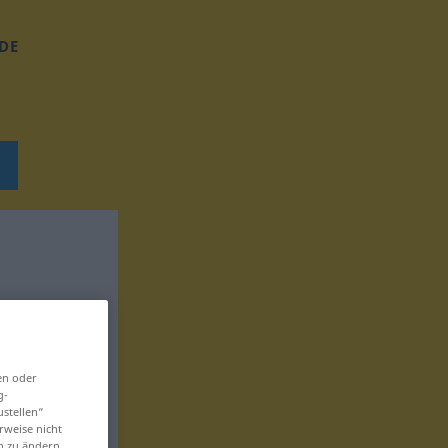
DE
en oder
g-
ustellen“
rweise nicht
en zu ändern