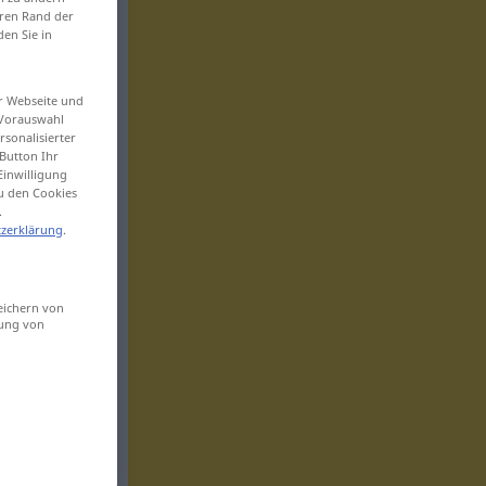
eren Rand der
den Sie in
er Webseite und
 Vorauswahl
sonalisierter
Button Ihr
Einwilligung
zu den Cookies
.
zerklärung
.
eichern von
sung von