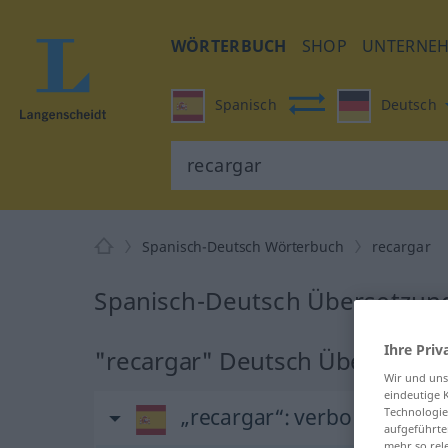
WÖRTERBUCH
SHOP
UNTERNE
Spanisch
Deutsch
Spanisch-Deutsch Wörterbuch
recargar
Spanisch-Deutsch Übersetzung
Ihre Priv
"recargar" Deutsch Übersetzu
Wir und un
eindeutige 
„recargar“
: verbo transitiv
Technologie
aufgeführte
mehr so rel