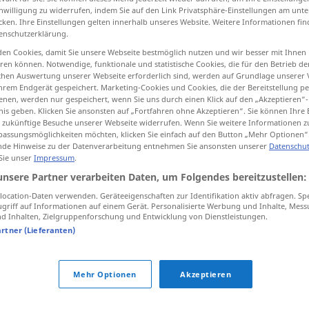
inwilligung zu widerrufen, indem Sie auf den Link Privatsphäre-Einstellungen am unt
cken. Ihre Einstellungen gelten innerhalb unseres Website. Weitere Informationen fin
enschutzerklärung.
en Cookies, damit Sie unsere Webseite bestmöglich nutzen und wir besser mit Ihnen
tippen)
en können. Notwendige, funktionale und statistische Cookies, die für den Betrieb d
ischen Auswertung unserer Webseite erforderlich sind, werden auf Grundlage unserer
hrem Endgerät gespeichert. Marketing-Cookies und Cookies, die der Bereitstellung per
wieder aufladen
nachfüllen, heraufsetzen
nen, werden nur gespeichert, wenn Sie uns durch einen Klick auf den „Akzeptieren“-
nis geben. Klicken Sie ansonsten auf „Fortfahren ohne Akzeptieren“. Sie können Ihre 
ür zukünftige Besuche unserer Webseite widerrufen. Wenn Sie weitere Informationen 
assungsmöglichkeiten möchten, klicken Sie einfach auf den Button „Mehr Optionen“
de Hinweise zu der Datenverarbeitung entnehmen Sie ansonsten unserer
Datenschut
recargar
tb
FIG
 Sie unser
Impressum
.
unsere Partner verarbeiten Daten, um Folgendes bereitzustellen:
recargar
arma
ocation-Daten verwenden. Geräteeigenschaften zur Identifikation aktiv abfragen. Sp
griff auf Informationen auf einem Gerät. Personalisierte Werbung und Inhalte, Mes
 Inhalten, Zielgruppenforschung und Entwicklung von Dienstleistungen.
artner (Lieferanten)
recargar
batería, tarjeta
Mehr Optionen
Akzeptieren
recargar
COM