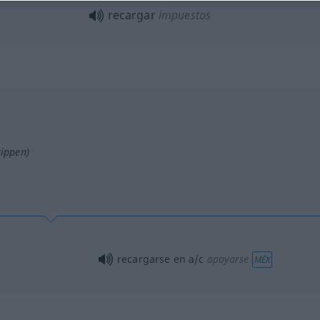
recargar
impuestos
tippen)
recargarse en
a/c
apoyarse
MÉX