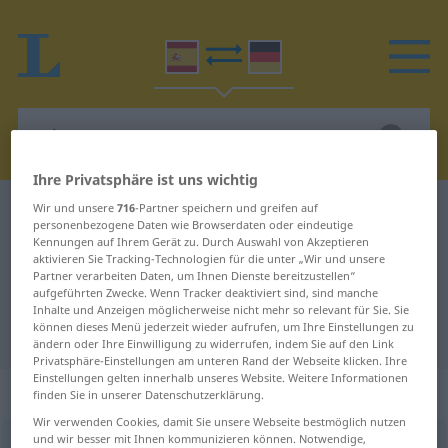
Ihre Privatsphäre ist uns wichtig
Wir und unsere
716
-Partner speichern und greifen auf
Spanisch-Deutsch Wörterbuch
rebajarse
personenbezogene Daten wie Browserdaten oder eindeutige
Spanisch-Deutsch Übersetzung für
Kennungen auf Ihrem Gerät zu. Durch Auswahl von Akzeptieren
aktivieren Sie Tracking-Technologien für die unter „Wir und unsere
"rebajarse"
Partner verarbeiten Daten, um Ihnen Dienste bereitzustellen“
aufgeführten Zwecke. Wenn Tracker deaktiviert sind, sind manche
Inhalte und Anzeigen möglicherweise nicht mehr so relevant für Sie. Sie
können dieses Menü jederzeit wieder aufrufen, um Ihre Einstellungen zu
"rebajarse" Deutsch Übersetzung
ändern oder Ihre Einwilligung zu widerrufen, indem Sie auf den Link
Privatsphäre-Einstellungen am unteren Rand der Webseite klicken. Ihre
Einstellungen gelten innerhalb unseres Website. Weitere Informationen
„rebajarse“
: verbo reflexivo
finden Sie in unserer Datenschutzerklärung.
Wir verwenden Cookies, damit Sie unsere Webseite bestmöglich nutzen
und wir besser mit Ihnen kommunizieren können. Notwendige,
rebajarse
[rrɛβaˈxarse]
v/r