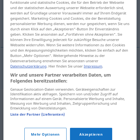
funktionale und statistische Cookies, die für den Betrieb der Webseite
und der statistischen Auswertung unserer Webseite erforderlich sind,
Übersicht aller Übersetzungen
werden auf Grundlage unserer Vorauswahl immer auf Ihrem Endgerät
gespeichert. Marketing-Cookies und Cookies, die der Bereitstellung
(Für mehr Details die Übersetzung anklicken/antippen)
personalisierter Werbung dienen, werden nur gespeichert, wenn Sie uns
durch einen Klick auf den „Akzeptieren“-Button Ihr Einverständnis
sich demütigen, sich erniedrigen
geben. Klicken Sie ansonsten auf „Fortfahren ohne Akzeptieren“. Sie
können Ihre Einwilligung jederzeit für zukünftige Besuche unserer
Webseite widerrufen. Wenn Sie weitere Informationen zu den Cookies
und den Anpassungsmöglichkeiten möchten, klicken Sie einfach auf den
Button „Mehr Optionen“. Weitergehende Hinweise zu der
Datenverarbeitung entnehmen Sie ansonsten unserer
sich
demütigen
, sich
erniedrigen
rebajarse
Datenschutzerklärung
. Hier finden Sie unser
Impressum
.
Wir und unsere Partner verarbeiten Daten, um
Folgendes bereitzustellen:
Genaue Geolocation-Daten verwenden. Geräteeigenschaften zur
Identifikation aktiv abfragen. Speichern von und/oder Zugriff auf
Informationen auf einem Gerät. Personalisierte Werbung und Inhalte,
Messung von Werbung und Inhalten, Zielgruppenforschung und
Entwicklung von Dienstleistungen.
Liste der Partner (Lieferanten)
Mehr Optionen
Akzeptieren