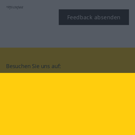
*Pflichtfeld
Feedback absenden
Besuchen Sie uns auf:
facebook
YouTube
Instagram
Langenscheidt
NUTZUNGSBEDINGUNGEN