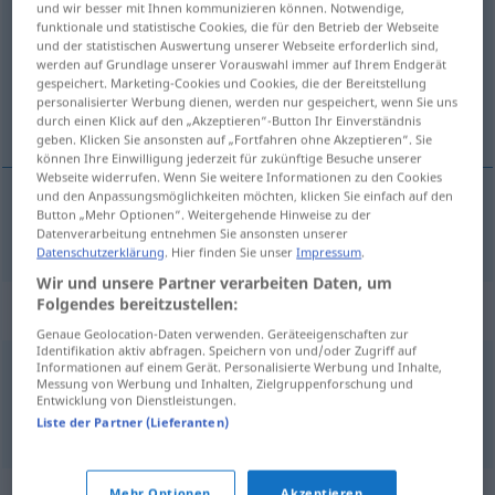
und wir besser mit Ihnen kommunizieren können. Notwendige,
funktionale und statistische Cookies, die für den Betrieb der Webseite
Übersicht aller Übersetzungen
und der statistischen Auswertung unserer Webseite erforderlich sind,
werden auf Grundlage unserer Vorauswahl immer auf Ihrem Endgerät
(Für mehr Details die Übersetzung anklicken/antippen)
gespeichert. Marketing-Cookies und Cookies, die der Bereitstellung
personalisierter Werbung dienen, werden nur gespeichert, wenn Sie uns
sprichwörtlich
durch einen Klick auf den „Akzeptieren“-Button Ihr Einverständnis
geben. Klicken Sie ansonsten auf „Fortfahren ohne Akzeptieren“. Sie
können Ihre Einwilligung jederzeit für zukünftige Besuche unserer
Webseite widerrufen. Wenn Sie weitere Informationen zu den Cookies
und den Anpassungsmöglichkeiten möchten, klicken Sie einfach auf den
Button „Mehr Optionen“. Weitergehende Hinweise zu der
sprichwörtlich
proverbial
Datenverarbeitung entnehmen Sie ansonsten unserer
Datenschutzerklärung
. Hier finden Sie unser
Impressum
.
Wir und unsere Partner verarbeiten Daten, um
Folgendes bereitzustellen:
Beispielsätze für "proverbial"
Genaue Geolocation-Daten verwenden. Geräteeigenschaften zur
Identifikation aktiv abfragen. Speichern von und/oder Zugriff auf
Informationen auf einem Gerät. Personalisierte Werbung und Inhalte,
frase
proverbial
Messung von Werbung und Inhalten, Zielgruppenforschung und
Entwicklung von Dienstleistungen.
sprichwörtliche
Redensart
f
Liste der Partner (Lieferanten)
Mehr Optionen
Akzeptieren