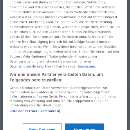
und wir besser mit Ihnen kommunizieren können. Notwendige,
funktionale und statistische Cookies, die für den Betrieb der Webseite
Übersicht aller Übersetzungen
und der statistischen Auswertung unserer Webseite erforderlich sind,
werden auf Grundlage unserer Vorauswahl immer auf Ihrem Endgerät
(Für mehr Details die Übersetzung anklicken/antippen)
gespeichert. Marketing-Cookies und Cookies, die der Bereitstellung
personalisierter Werbung dienen, werden nur gespeichert, wenn Sie uns
progressiv, fortschreitend
durch einen Klick auf den „Akzeptieren“-Button Ihr Einverständnis
geben. Klicken Sie ansonsten auf „Fortfahren ohne Akzeptieren“. Sie
können Ihre Einwilligung jederzeit für zukünftige Besuche unserer
Webseite widerrufen. Wenn Sie weitere Informationen zu den Cookies
und den Anpassungsmöglichkeiten möchten, klicken Sie einfach auf den
Button „Mehr Optionen“. Weitergehende Hinweise zu der
progressiv
,
fortschreitend
progresivo
Datenverarbeitung entnehmen Sie ansonsten unserer
Datenschutzerklärung
. Hier finden Sie unser
Impressum
.
Wir und unsere Partner verarbeiten Daten, um
Folgendes bereitzustellen:
Beispielsätze für "progresivo"
Genaue Geolocation-Daten verwenden. Geräteeigenschaften zur
Identifikation aktiv abfragen. Speichern von und/oder Zugriff auf
Informationen auf einem Gerät. Personalisierte Werbung und Inhalte,
aspecto
progresivo
Messung von Werbung und Inhalten, Zielgruppenforschung und
Entwicklung von Dienstleistungen.
Verlaufsform
f
Liste der Partner (Lieferanten)
Mehr Optionen
Akzeptieren