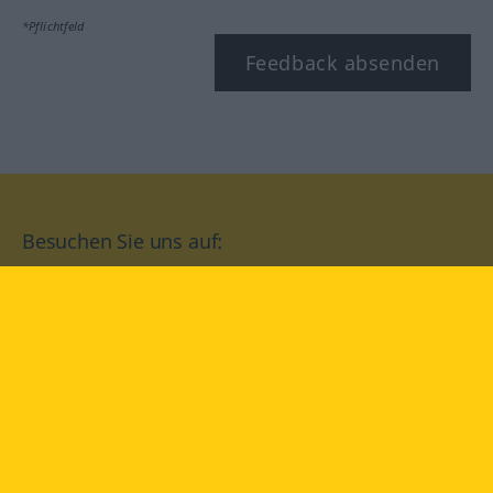
*Pflichtfeld
Feedback absenden
Besuchen Sie uns auf:
facebook
YouTube
Instagram
Langenscheidt
NUTZUNGSBEDINGUNGEN