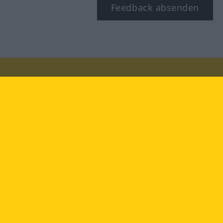
Feedback absenden
Besuchen Sie uns auf:
facebook
YouTube
Instagram
Langenscheidt
NUTZUNGSBEDINGUNGEN
DATENSCHUTZBESTIMMUNGEN