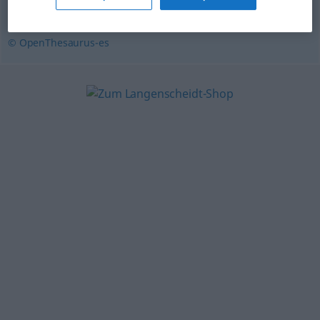
diferenciar
,
predisponer
© OpenThesaurus-es