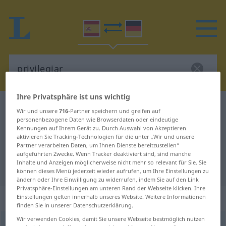
Ihre Privatsphäre ist uns wichtig
Spanisch-Deutsch Wörterbuch
privilegiar
Wir und unsere
716
-Partner speichern und greifen auf
personenbezogene Daten wie Browserdaten oder eindeutige
Spanisch-Deutsch Übersetzung für
Kennungen auf Ihrem Gerät zu. Durch Auswahl von Akzeptieren
"privilegiar"
aktivieren Sie Tracking-Technologien für die unter „Wir und unsere
Partner verarbeiten Daten, um Ihnen Dienste bereitzustellen“
aufgeführten Zwecke. Wenn Tracker deaktiviert sind, sind manche
Inhalte und Anzeigen möglicherweise nicht mehr so relevant für Sie. Sie
"privilegiar" Deutsch Übersetzung
können dieses Menü jederzeit wieder aufrufen, um Ihre Einstellungen zu
ändern oder Ihre Einwilligung zu widerrufen, indem Sie auf den Link
Privatsphäre-Einstellungen am unteren Rand der Webseite klicken. Ihre
„privilegiar“
: verbo transitivo
Einstellungen gelten innerhalb unseres Website. Weitere Informationen
finden Sie in unserer Datenschutzerklärung.
Wir verwenden Cookies, damit Sie unsere Webseite bestmöglich nutzen
privilegiar
[priβilɛˈxĭar]
v/t