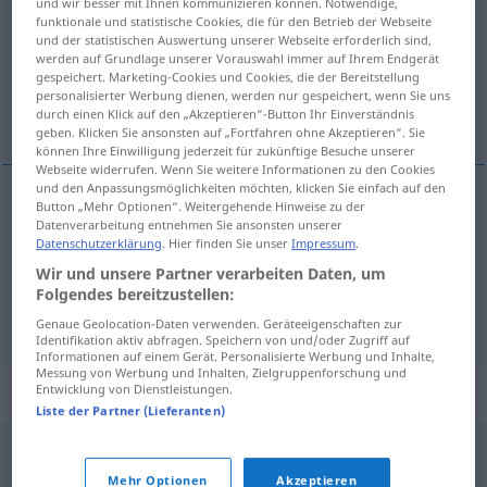
und wir besser mit Ihnen kommunizieren können. Notwendige,
funktionale und statistische Cookies, die für den Betrieb der Webseite
Übersicht aller Übersetzungen
und der statistischen Auswertung unserer Webseite erforderlich sind,
werden auf Grundlage unserer Vorauswahl immer auf Ihrem Endgerät
(Für mehr Details die Übersetzung anklicken/antippen)
gespeichert. Marketing-Cookies und Cookies, die der Bereitstellung
personalisierter Werbung dienen, werden nur gespeichert, wenn Sie uns
bevorzugen, privilegieren, bevorrechtigen
durch einen Klick auf den „Akzeptieren“-Button Ihr Einverständnis
geben. Klicken Sie ansonsten auf „Fortfahren ohne Akzeptieren“. Sie
können Ihre Einwilligung jederzeit für zukünftige Besuche unserer
Webseite widerrufen. Wenn Sie weitere Informationen zu den Cookies
und den Anpassungsmöglichkeiten möchten, klicken Sie einfach auf den
Button „Mehr Optionen“. Weitergehende Hinweise zu der
bevorzugen
privilegiar
(≈ preferir)
Datenverarbeitung entnehmen Sie ansonsten unserer
Datenschutzerklärung
. Hier finden Sie unser
Impressum
.
Wir und unsere Partner verarbeiten Daten, um
privilegieren
,
bevorrechtigen
privilegiar
(≈ dar
Folgendes bereitzustellen:
preferencia)
Genaue Geolocation-Daten verwenden. Geräteeigenschaften zur
Identifikation aktiv abfragen. Speichern von und/oder Zugriff auf
Informationen auf einem Gerät. Personalisierte Werbung und Inhalte,
Messung von Werbung und Inhalten, Zielgruppenforschung und
Synonyme für "privilegiar"
Entwicklung von Dienstleistungen.
Liste der Partner (Lieferanten)
anteponer
,
preferir
,
priorizar
,
favorecer
,
distinguir
,
Mehr Optionen
Akzeptieren