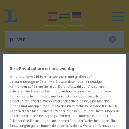
Spanisch-Deutsch Wörterbuch
privar
Ihre Privatsphäre ist uns wichtig
Spanisch-Deutsch Übersetzung für
Wir und unsere
716
-Partner speichern und greifen auf
"privar"
personenbezogene Daten wie Browserdaten oder eindeutige
Kennungen auf Ihrem Gerät zu. Durch Auswahl von Akzeptieren
aktivieren Sie Tracking-Technologien für die unter „Wir und unsere
"privar" Deutsch Übersetzung
Partner verarbeiten Daten, um Ihnen Dienste bereitzustellen“
aufgeführten Zwecke. Wenn Tracker deaktiviert sind, sind manche
Inhalte und Anzeigen möglicherweise nicht mehr so relevant für Sie. Sie
können dieses Menü jederzeit wieder aufrufen, um Ihre Einstellungen zu
„privar“
: verbo transitivo
ändern oder Ihre Einwilligung zu widerrufen, indem Sie auf den Link
Privatsphäre-Einstellungen am unteren Rand der Webseite klicken. Ihre
Einstellungen gelten innerhalb unseres Website. Weitere Informationen
privar
[priˈβar]
v/t