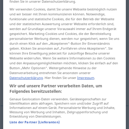
finden Sie in unserer Datenschutzerklärung.
Wir verwenden Cookies, damit Sie unsere Webseite bestmöglich nutzen
Übersicht aller Übersetzungen
und wir besser mit Ihnen kommunizieren können. Notwendige,
(Für mehr Details die Übersetzung anklicken/antippen)
funktionale und statistische Cookies, die für den Betrieb der Webseite
und der statistischen Auswertung unserer Webseite erforderlich sind,
werden auf Grundlage unserer Vorauswahl immer auf Ihrem Endgerät
jemandem vorenthalten
gespeichert. Marketing-Cookies und Cookies, die der Bereitstellung
personalisierter Werbung dienen, werden nur gespeichert, wenn Sie uns
durch einen Klick auf den „Akzeptieren“-Button Ihr Einverständnis
jemandem entziehen
geben. Klicken Sie ansonsten auf „Fortfahren ohne Akzeptieren“. Sie
können Ihre Einwilligung jederzeit für zukünftige Besuche unserer
Webseite widerrufen. Wenn Sie weitere Informationen zu den Cookies
jemanden einer Sache berauben
und den Anpassungsmöglichkeiten möchten, klicken Sie einfach auf den
Button „Mehr Optionen“. Weitergehende Hinweise zu der
Datenverarbeitung entnehmen Sie ansonsten unserer
jemanden seines Amtes entheben
Datenschutzerklärung
. Hier finden Sie unser
Impressum
.
Wir und unsere Partner verarbeiten Daten, um
Folgendes bereitzustellen:
entgiften
Genaue Geolocation-Daten verwenden. Geräteeigenschaften zur
Identifikation aktiv abfragen. Speichern von und/oder Zugriff auf
Informationen auf einem Gerät. Personalisierte Werbung und Inhalte,
Messung von Werbung und Inhalten, Zielgruppenforschung und
Entwicklung von Dienstleistungen.
Beispiele
Liste der Partner (Lieferanten)
privar a
alguien
de
a/c