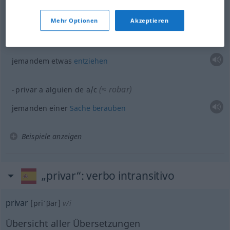
jemandem
etwas
vorenthalten
Mehr Optionen
Akzeptieren
(≈ retirar)
privar a
alguien
de
a/c
jemandem
etwas
entziehen
(≈ robar)
privar a
alguien
de
a/c
jemanden einer
Sache
berauben
Beispiele anzeigen
„privar“
: verbo intransitivo
privar
[priˈβar]
v/i
Übersicht aller Übersetzungen