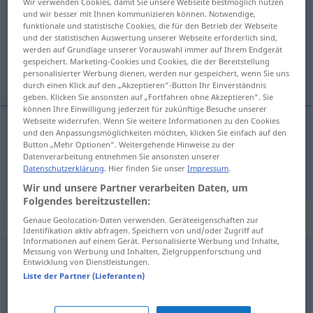
Wir verwenden Cookies, damit Sie unsere Webseite bestmöglich nutzen
und wir besser mit Ihnen kommunizieren können. Notwendige,
Übersicht aller Übersetzungen
funktionale und statistische Cookies, die für den Betrieb der Webseite
und der statistischen Auswertung unserer Webseite erforderlich sind,
(Für mehr Details die Übersetzung anklicken/antippen)
werden auf Grundlage unserer Vorauswahl immer auf Ihrem Endgerät
gespeichert. Marketing-Cookies und Cookies, die der Bereitstellung
Porzellan
personalisierter Werbung dienen, werden nur gespeichert, wenn Sie uns
durch einen Klick auf den „Akzeptieren“-Button Ihr Einverständnis
geben. Klicken Sie ansonsten auf „Fortfahren ohne Akzeptieren“. Sie
können Ihre Einwilligung jederzeit für zukünftige Besuche unserer
Webseite widerrufen. Wenn Sie weitere Informationen zu den Cookies
und den Anpassungsmöglichkeiten möchten, klicken Sie einfach auf den
Porzellan
n
porcelana
Button „Mehr Optionen“. Weitergehende Hinweise zu der
Datenverarbeitung entnehmen Sie ansonsten unserer
Datenschutzerklärung
. Hier finden Sie unser
Impressum
.
Wir und unsere Partner verarbeiten Daten, um
Folgendes bereitzustellen:
Beispielsätze für "porcelana"
Genaue Geolocation-Daten verwenden. Geräteeigenschaften zur
Identifikation aktiv abfragen. Speichern von und/oder Zugriff auf
Informationen auf einem Gerät. Personalisierte Werbung und Inhalte,
Messung von Werbung und Inhalten, Zielgruppenforschung und
f
porcelana
de
Sajonia
Entwicklung von Dienstleistungen.
Liste der Partner (Lieferanten)
Meißner
Porzellan
n