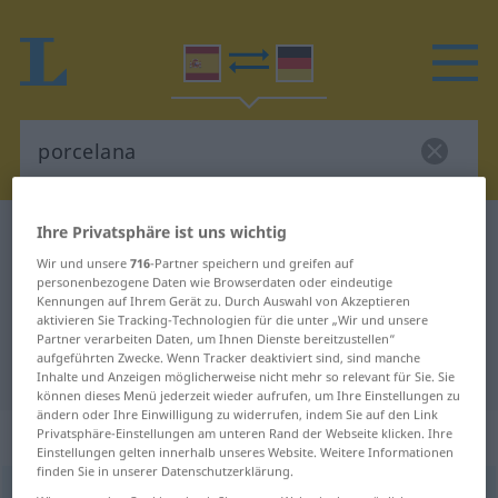
Ihre Privatsphäre ist uns wichtig
Spanisch-Deutsch Wörterbuch
porcelana
Wir und unsere
716
-Partner speichern und greifen auf
Spanisch-Deutsch Übersetzung für
personenbezogene Daten wie Browserdaten oder eindeutige
"porcelana"
Kennungen auf Ihrem Gerät zu. Durch Auswahl von Akzeptieren
aktivieren Sie Tracking-Technologien für die unter „Wir und unsere
Partner verarbeiten Daten, um Ihnen Dienste bereitzustellen“
aufgeführten Zwecke. Wenn Tracker deaktiviert sind, sind manche
"porcelana" Deutsch Übersetzung
Inhalte und Anzeigen möglicherweise nicht mehr so relevant für Sie. Sie
können dieses Menü jederzeit wieder aufrufen, um Ihre Einstellungen zu
ändern oder Ihre Einwilligung zu widerrufen, indem Sie auf den Link
„porcelana“
: femenino
Privatsphäre-Einstellungen am unteren Rand der Webseite klicken. Ihre
Einstellungen gelten innerhalb unseres Website. Weitere Informationen
finden Sie in unserer Datenschutzerklärung.
porcelana
[pɔrθeˈlana]
f