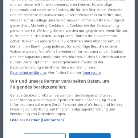
und wir besser mit Ihnen kommunizieren können. Notwendige,
funktionale und statistische Cookies, die für den Betrieb der Webseite
Übersicht aller Übersetzungen
und der statistischen Auswertung unserer Webseite erforderlich sind,
(Für mehr Details die Übersetzung anklicken/antippen)
werden auf Grundlage unserer Vorauswahl immer auf Ihrem Endgerät
gespeichert. Marketing-Cookies und Cookies, die der Bereitstellung
personalisierter Werbung dienen, werden nur gespeichert, wenn Sie uns
abwägen
gewichten
durch einen Klick auf den „Akzeptieren“-Button Ihr Einverständnis
geben. Klicken Sie ansonsten auf „Fortfahren ohne Akzeptieren“. Sie
können Ihre Einwilligung jederzeit für zukünftige Besuche unserer
rühmen, preisen
Webseite widerrufen. Wenn Sie weitere Informationen zu den Cookies
und den Anpassungsmöglichkeiten möchten, klicken Sie einfach auf den
Button „Mehr Optionen“. Weitergehende Hinweise zu der
Datenverarbeitung entnehmen Sie ansonsten unserer
Datenschutzerklärung
. Hier finden Sie unser
Impressum
.
abwägen
ponderar
Wir und unsere Partner verarbeiten Daten, um
Folgendes bereitzustellen:
Genaue Geolocation-Daten verwenden. Geräteeigenschaften zur
Identifikation aktiv abfragen. Speichern von und/oder Zugriff auf
rühmen
, (an)preisen
ponderar
(≈ elogiar)
Informationen auf einem Gerät. Personalisierte Werbung und Inhalte,
Messung von Werbung und Inhalten, Zielgruppenforschung und
Entwicklung von Dienstleistungen.
Liste der Partner (Lieferanten)
gewichten
ponderar
estadística