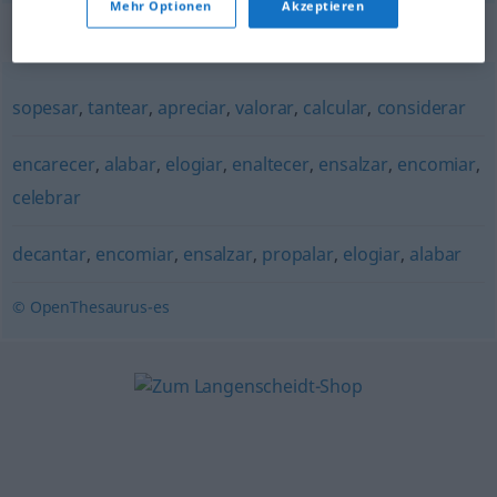
Mehr Optionen
Akzeptieren
Synonyme für "ponderar"
sopesar
,
tantear
,
apreciar
,
valorar
,
calcular
,
considerar
encarecer
,
alabar
,
elogiar
,
enaltecer
,
ensalzar
,
encomiar
,
celebrar
decantar
,
encomiar
,
ensalzar
,
propalar
,
elogiar
,
alabar
© OpenThesaurus-es