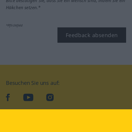
Bitte bestätigen Sie, dass Sie ein Mensch sind, indem Sie ein
Häkchen setzen.*
*Pflichtfeld
Feedback absenden
Besuchen Sie uns auf:
facebook
YouTube
Instagram
Langenscheidt