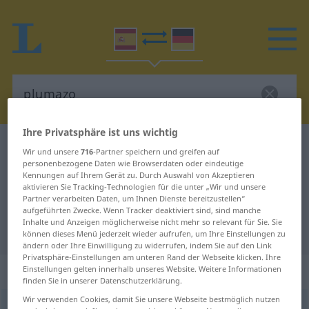
Ihre Privatsphäre ist uns wichtig
Spanisch-Deutsch Wörterbuch
plumazo
Wir und unsere
716
-Partner speichern und greifen auf
personenbezogene Daten wie Browserdaten oder eindeutige
Spanisch-Deutsch Übersetzung für
Kennungen auf Ihrem Gerät zu. Durch Auswahl von Akzeptieren
"plumazo"
aktivieren Sie Tracking-Technologien für die unter „Wir und unsere
Partner verarbeiten Daten, um Ihnen Dienste bereitzustellen“
aufgeführten Zwecke. Wenn Tracker deaktiviert sind, sind manche
Inhalte und Anzeigen möglicherweise nicht mehr so relevant für Sie. Sie
"plumazo" Deutsch Übersetzung
können dieses Menü jederzeit wieder aufrufen, um Ihre Einstellungen zu
ändern oder Ihre Einwilligung zu widerrufen, indem Sie auf den Link
Privatsphäre-Einstellungen am unteren Rand der Webseite klicken. Ihre
„plumazo“
: masculino
Einstellungen gelten innerhalb unseres Website. Weitere Informationen
finden Sie in unserer Datenschutzerklärung.
Wir verwenden Cookies, damit Sie unsere Webseite bestmöglich nutzen
plumazo
[pluˈmaθo]
m