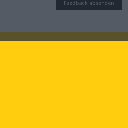
Feedback absenden
Besuchen Sie uns auf:
facebook
YouTube
Instagram
Langenscheidt
NUTZUNGSBEDINGUNGEN
DATENSCHUTZBESTIMMUNGEN