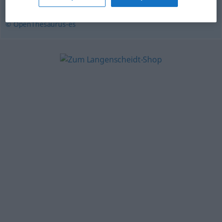
característica
,
atributo
,
nota
© OpenThesaurus-es