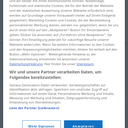
und wir besser mit Ihnen kommunizieren können. Notwendige,
funktionale und statistische Cookies, die für den Betrieb der Webseite
Übersicht aller Übersetzungen
und der statistischen Auswertung unserer Webseite erforderlich sind,
werden auf Grundlage unserer Vorauswahl immer auf Ihrem Endgerät
(Für mehr Details die Übersetzung anklicken/antippen)
gespeichert. Marketing-Cookies und Cookies, die der Bereitstellung
personalisierter Werbung dienen, werden nur gespeichert, wenn Sie uns
mit einem Federstrich
durch einen Klick auf den „Akzeptieren“-Button Ihr Einverständnis
geben. Klicken Sie ansonsten auf „Fortfahren ohne Akzeptieren“. Sie
können Ihre Einwilligung jederzeit für zukünftige Besuche unserer
Webseite widerrufen. Wenn Sie weitere Informationen zu den Cookies
und den Anpassungsmöglichkeiten möchten, klicken Sie einfach auf den
Button „Mehr Optionen“. Weitergehende Hinweise zu der
Beispiele
Datenverarbeitung entnehmen Sie ansonsten unserer
tb
de un plumazo
FIG
Datenschutzerklärung
. Hier finden Sie unser
Impressum
.
Wir und unsere Partner verarbeiten Daten, um
mit einem
Federstrich
Folgendes bereitzustellen:
Genaue Geolocation-Daten verwenden. Geräteeigenschaften zur
Identifikation aktiv abfragen. Speichern von und/oder Zugriff auf
Informationen auf einem Gerät. Personalisierte Werbung und Inhalte,
Messung von Werbung und Inhalten, Zielgruppenforschung und
Synonyme für "plumazo"
Entwicklung von Dienstleistungen.
Liste der Partner (Lieferanten)
rasgo
,
trazo
,
carácter
,
cualidad
,
peculiaridad
,
Mehr Optionen
Akzeptieren