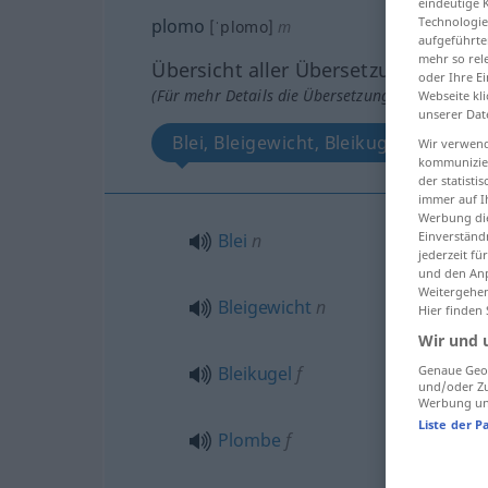
eindeutige 
Technologie
plomo
[ˈplomo]
m
aufgeführte
mehr so rel
Übersicht aller Übersetzungen
oder Ihre E
(Für mehr Details die Übersetzung anklicken/an
Webseite kli
unserer Dat
Blei, Bleigewicht, Bleikugel, Plombe
Wir verwend
kommunizier
der statist
immer auf I
Werbung die
Einverständ
Blei
n
jederzeit f
und den Anp
Weitergehen
Bleigewicht
n
Hier finden
Wir und 
Genaue Geol
Bleikugel
f
und/oder Zu
Werbung und
Liste der P
Plombe
f