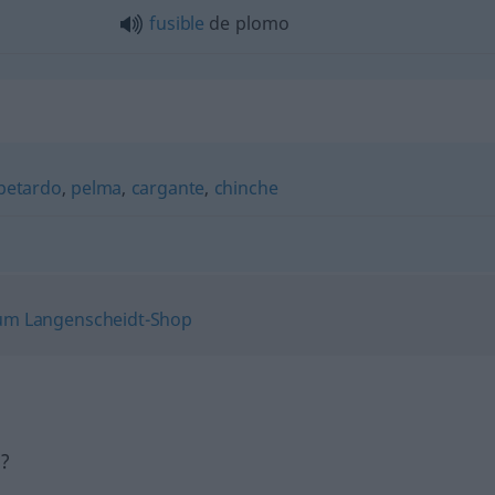
fusible
de plomo
petardo
,
pelma
,
cargante
,
chinche
h?