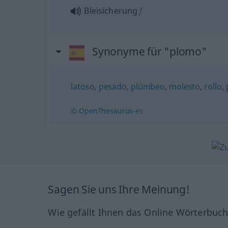
Bleisicherung
f
Synonyme für "plomo"
latoso
,
pesado
,
plúmbeo
,
molesto
,
rollo
,
© OpenThesaurus-es
Sagen Sie uns Ihre Meinung!
Wie gefällt Ihnen das Online Wörterbuc