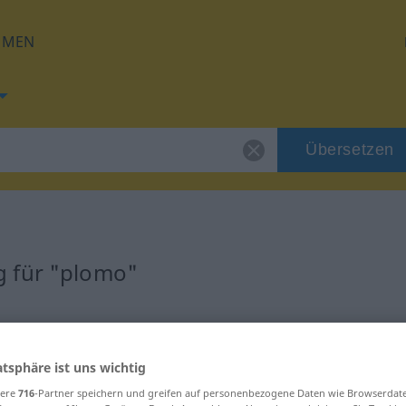
HMEN
Übersetzen
g für "plomo"
atsphäre ist uns wichtig
sere
716
-Partner speichern und greifen auf personenbezogene Daten wie Browserdat