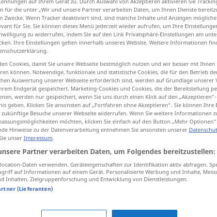
Kennungen auf Ihrem Gerät zu. Durch Auswahl von Akzeptieren aktivieren Sie Trackin
n für die unter „Wir und unsere Partner verarbeiten Daten, um Ihnen Dienste bereitz
n Zwecke. Wenn Tracker deaktiviert sind, sind manche Inhalte und Anzeigen mögliche
evant für Sie. Sie können dieses Menü jederzeit wieder aufrufen, um Ihre Einstellung
inwilligung zu widerrufen, indem Sie auf den Link Privatsphäre-Einstellungen am unt
tippen)
cken. Ihre Einstellungen gelten innerhalb unseres Website. Weitere Informationen fin
enschutzerklärung.
, Sicherung
lästige Person
en Cookies, damit Sie unsere Webseite bestmöglich nutzen und wir besser mit Ihnen
en können. Notwendige, funktionale und statistische Cookies, die für den Betrieb d
ischen Auswertung unserer Webseite erforderlich sind, werden auf Grundlage unserer
hrem Endgerät gespeichert. Marketing-Cookies und Cookies, die der Bereitstellung per
nen, werden nur gespeichert, wenn Sie uns durch einen Klick auf den „Akzeptieren“-
nis geben. Klicken Sie ansonsten auf „Fortfahren ohne Akzeptieren“. Sie können Ihre 
plomo
ür zukünftige Besuche unserer Webseite widerrufen. Wenn Sie weitere Informationen 
assungsmöglichkeiten möchten, klicken Sie einfach auf den Button „Mehr Optionen“
de Hinweise zu der Datenverarbeitung entnehmen Sie ansonsten unserer
Datenschut
plomo
peso
 Sie unser
Impressum
.
unsere Partner verarbeiten Daten, um Folgendes bereitzustellen:
ocation-Daten verwenden. Geräteeigenschaften zur Identifikation aktiv abfragen. Sp
plomo
(≈ perdigón)
griff auf Informationen auf einem Gerät. Personalisierte Werbung und Inhalte, Mes
 Inhalten, Zielgruppenforschung und Entwicklung von Dienstleistungen.
artner (Lieferanten)
plomo
(≈ precinto)