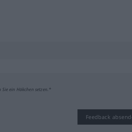
m Sie ein Häkchen setzen.*
Feedback absend