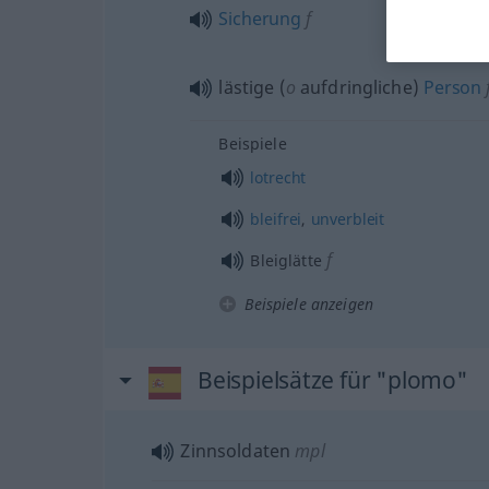
Sicherung
f
lästige (
o
aufdringliche)
Person
Beispiele
lotrecht
bleifrei
,
unverbleit
f
Bleiglätte
Beispiele anzeigen
Beispielsätze für "plomo"
Zinnsoldaten
mpl