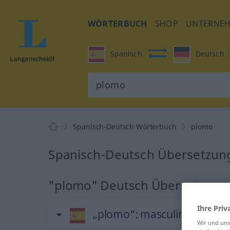
WÖRTERBUCH
SHOP
UNTERNE
Spanisch
Deutsch
Spanisch-Deutsch Wörterbuch
plomo
Spanisch-Deutsch Übersetzun
"plomo" Deutsch Übersetzung
Ihre Priv
„plomo“
: masculino
Wir und un