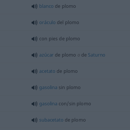
blanco
de plomo
oráculo
del plomo
con pies de plomo
azúcar
de plomo
o
de
Saturno
acetato
de plomo
gasolina
sin plomo
gasolina
con/sin plomo
subacetato
de plomo