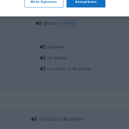
Mehr Optionen
Akzeptieren
plomo
ELEC
f
plomo
FAM
FIG
a plomo
sin plomo
m
monóxido
de plomo
soldaditos
de plomo