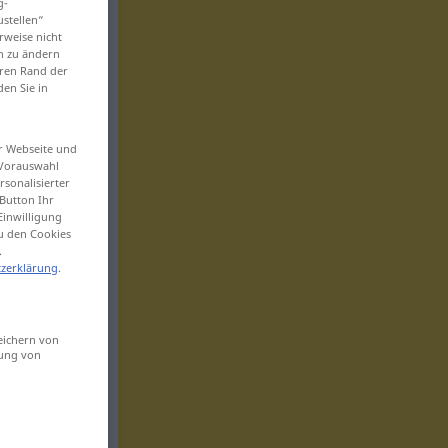
g-
ustellen“
rweise nicht
en zu ändern
eren Rand der
den Sie in
er Webseite und
 Vorauswahl
sonalisierter
Button Ihr
Einwilligung
zu den Cookies
.
zerklärung
.
eichern von
sung von