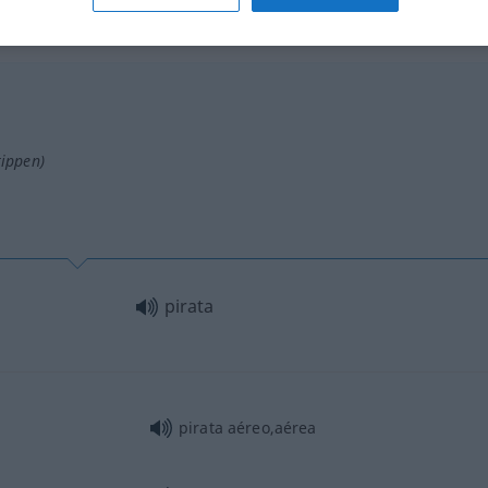
nino
tippen)
pirata
pirata aéreo,aérea