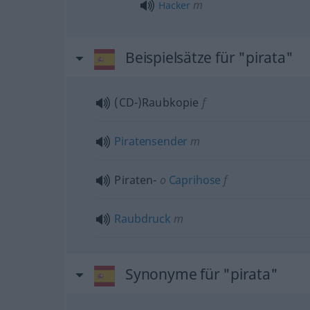
m
Hacker
Beispielsätze für "pirata"
(CD-)Raubkopie
f
Piratensender
m
Piraten-
o
Caprihose
f
Raubdruck
m
Synonyme für "pirata"