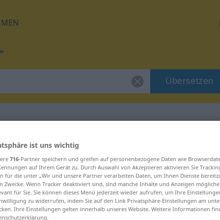
HMEN
Übersetzen
e
 für "persistente"
atsphäre ist uns wichtig
sere
716
-Partner speichern und greifen auf personenbezogene Daten wie Browserdat
Kennungen auf Ihrem Gerät zu. Durch Auswahl von Akzeptieren aktivieren Sie Trackin
zung
n für die unter „Wir und unsere Partner verarbeiten Daten, um Ihnen Dienste bereitz
n Zwecke. Wenn Tracker deaktiviert sind, sind manche Inhalte und Anzeigen mögliche
evant für Sie. Sie können dieses Menü jederzeit wieder aufrufen, um Ihre Einstellung
inwilligung zu widerrufen, indem Sie auf den Link Privatsphäre-Einstellungen am unt
cken. Ihre Einstellungen gelten innerhalb unseres Website. Weitere Informationen fin
enschutzerklärung.