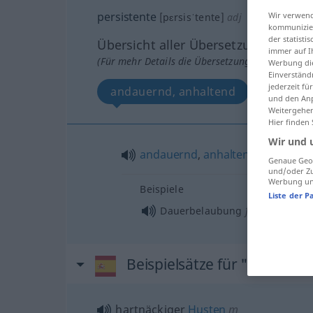
persistente
Wir verwend
[pɛrsisˈtente]
adj
kommunizier
der statist
Übersicht aller Übersetzungen
immer auf I
(Für mehr Details die Übersetzung anklicken/an
Werbung die
Einverständ
jederzeit f
andauernd, anhaltend
und den Anp
Weitergehen
Hier finden
Wir und 
andauernd
,
anhaltend
Genaue Geol
und/oder Zu
Werbung und
Beispiele
Liste der P
f
Dauerbelaubung
Beispielsätze für "persisten
hartnäckiger
Husten
m