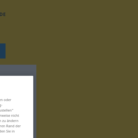
DE
en oder
g-
ustellen“
rweise nicht
en zu ändern
eren Rand der
den Sie in