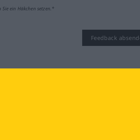
m Sie ein Häkchen setzen.*
Feedback absend
ook
YouTube
Instagram