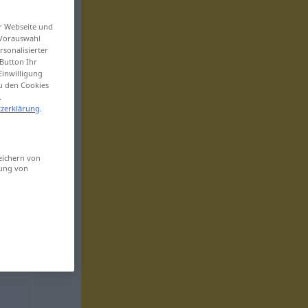
er Webseite und
 Vorauswahl
sonalisierter
Button Ihr
Einwilligung
zu den Cookies
.
zerklärung
.
eichern von
sung von