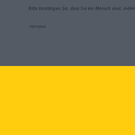
Bitte bestätigen Sie, dass Sie ein Mensch sind, inde
*Pflichtfeld
Besuchen Sie uns auf:
faceb
Langenscheidt