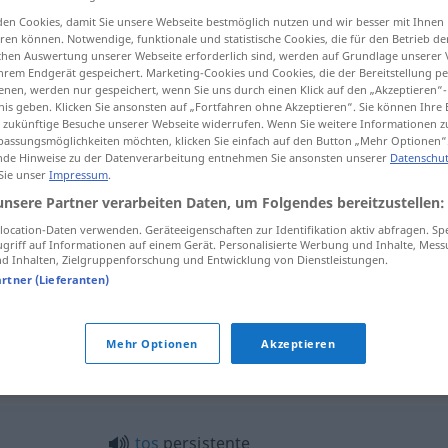
en Cookies, damit Sie unsere Webseite bestmöglich nutzen und wir besser mit Ihnen
en können. Notwendige, funktionale und statistische Cookies, die für den Betrieb d
ischen Auswertung unserer Webseite erforderlich sind, werden auf Grundlage unserer
hrem Endgerät gespeichert. Marketing-Cookies und Cookies, die der Bereitstellung per
tippen)
nen, werden nur gespeichert, wenn Sie uns durch einen Klick auf den „Akzeptieren“-
nis geben. Klicken Sie ansonsten auf „Fortfahren ohne Akzeptieren“. Sie können Ihre 
ür zukünftige Besuche unserer Webseite widerrufen. Wenn Sie weitere Informationen 
assungsmöglichkeiten möchten, klicken Sie einfach auf den Button „Mehr Optionen“
de Hinweise zu der Datenverarbeitung entnehmen Sie ansonsten unserer
Datenschut
 Sie unser
Impressum
.
unsere Partner verarbeiten Daten, um Folgendes bereitzustellen:
persistente
ocation-Daten verwenden. Geräteeigenschaften zur Identifikation aktiv abfragen. Sp
griff auf Informationen auf einem Gerät. Personalisierte Werbung und Inhalte, Mes
 Inhalten, Zielgruppenforschung und Entwicklung von Dienstleistungen.
artner (Lieferanten)
f
pl
hojas
persistentes
BOT
Mehr Optionen
Akzeptieren
te"
tos
persistente