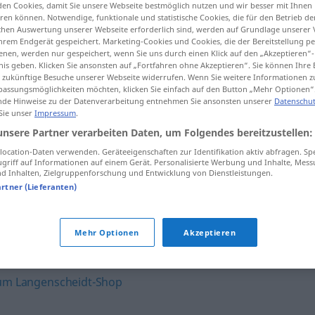
en Cookies, damit Sie unsere Webseite bestmöglich nutzen und wir besser mit Ihnen
en können. Notwendige, funktionale und statistische Cookies, die für den Betrieb d
ischen Auswertung unserer Webseite erforderlich sind, werden auf Grundlage unserer
hrem Endgerät gespeichert. Marketing-Cookies und Cookies, die der Bereitstellung per
nen, werden nur gespeichert, wenn Sie uns durch einen Klick auf den „Akzeptieren“-
tippen)
nis geben. Klicken Sie ansonsten auf „Fortfahren ohne Akzeptieren“. Sie können Ihre 
ür zukünftige Besuche unserer Webseite widerrufen. Wenn Sie weitere Informationen 
assungsmöglichkeiten möchten, klicken Sie einfach auf den Button „Mehr Optionen“
de Hinweise zu der Datenverarbeitung entnehmen Sie ansonsten unserer
Datenschut
 Sie unser
Impressum
.
unsere Partner verarbeiten Daten, um Folgendes bereitzustellen:
ocation-Daten verwenden. Geräteeigenschaften zur Identifikation aktiv abfragen. Sp
perjurio
(≈ juramento falso)
griff auf Informationen auf einem Gerät. Personalisierte Werbung und Inhalte, Mes
 Inhalten, Zielgruppenforschung und Entwicklung von Dienstleistungen.
artner (Lieferanten)
perjurio
(≈ incumplimiento de un
juramento)
Mehr Optionen
Akzeptieren