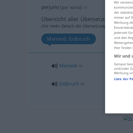
Wir verwend
perjurio
[pɛrˈxurĭo]
m
kommunizier
der statist
immer auf I
Übersicht aller Übersetzungen
Werbung die
(Für mehr Details die Übersetzung anklicken/an
Einverständ
jederzeit f
und den Anp
Meineid, Eidbruch
Weitergehen
Hier finden
Wir und 
Genaue Geol
Meineid
m
und/oder Zu
Werbung und
Liste der P
Eidbruch
m