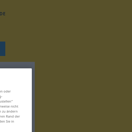
DE
en oder
g-
ustellen“
rweise nicht
en zu ändern
eren Rand der
den Sie in