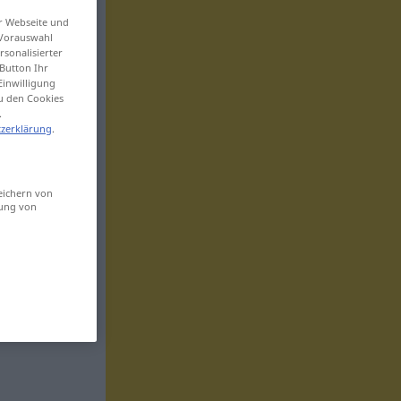
er Webseite und
 Vorauswahl
sonalisierter
Button Ihr
Einwilligung
zu den Cookies
.
zerklärung
.
eichern von
sung von