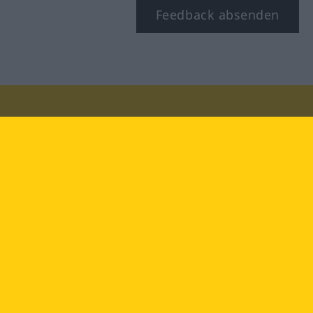
Feedback absenden
Besuchen Sie uns auf:
facebook
YouTube
Instagram
Langenscheidt
NUTZUNGSBEDINGUNGEN
DATENSCHUTZBESTIMMUNGEN