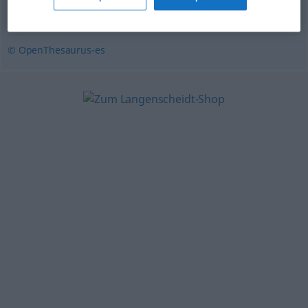
insidia
© OpenThesaurus-es