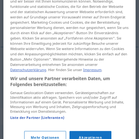
und wir besser mit Ihnen kommunizieren können. Notwendige,
funktionale und statistische Cookies, die für den Betrieb der Webseite
Übersicht aller Übersetzungen
und der statistischen Auswertung unserer Webseite erforderlich sind,
werden auf Grundlage unserer Vorauswahl immer auf Ihrem Endgerät
(Für mehr Details die Übersetzung anklicken/antippen)
gespeichert. Marketing-Cookies und Cookies, die der Bereitstellung
personalisierter Werbung dienen, werden nur gespeichert, wenn Sie uns
Treulosigkeit, Niedertracht, Heim-Tücke
durch einen Klick auf den „Akzeptieren“-Button Ihr Einverständnis
geben. Klicken Sie ansonsten auf „Fortfahren ohne Akzeptieren“. Sie
können Ihre Einwilligung jederzeit für zukünftige Besuche unserer
Webseite widerrufen. Wenn Sie weitere Informationen zu den Cookies
und den Anpassungsmöglichkeiten möchten, klicken Sie einfach auf den
Button „Mehr Optionen“. Weitergehende Hinweise zu der
Treulosigkeit
f
perfidia
(≈ deslealtad)
Datenverarbeitung entnehmen Sie ansonsten unserer
Datenschutzerklärung
. Hier finden Sie unser
Impressum
.
Wir und unsere Partner verarbeiten Daten, um
Niedertracht
f
perfidia
(≈ infamia)
Folgendes bereitzustellen:
Genaue Geolocation-Daten verwenden. Geräteeigenschaften zur
(Heim-)Tücke
f
perfidia
(≈ malicia)
Identifikation aktiv abfragen. Speichern von und/oder Zugriff auf
Informationen auf einem Gerät. Personalisierte Werbung und Inhalte,
Messung von Werbung und Inhalten, Zielgruppenforschung und
Entwicklung von Dienstleistungen.
Synonyme für "perfidia"
Liste der Partner (Lieferanten)
alevosía
,
traición
,
deslealtad
,
infidelidad
,
felonía
,
falsía
,
Mehr Optionen
Akzeptieren