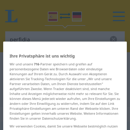
Ihre Privatsphäre ist uns wichtig
Spanisch-Deutsch Wörterbuch
perfidia
Wir und unsere
716
-Partner speichern und greifen auf
personenbezogene Daten wie Browserdaten oder eindeutige
Spanisch-Deutsch Übersetzung für
Kennungen auf Ihrem Gerät zu. Durch Auswahl von Akzeptieren
"perfidia"
aktivieren Sie Tracking-Technologien für die unter „Wir und unsere
Partner verarbeiten Daten, um Ihnen Dienste bereitzustellen“
aufgeführten Zwecke. Wenn Tracker deaktiviert sind, sind manche
Inhalte und Anzeigen möglicherweise nicht mehr so relevant für Sie. Sie
"perfidia" Deutsch Übersetzung
können dieses Menü jederzeit wieder aufrufen, um Ihre Einstellungen zu
ändern oder Ihre Einwilligung zu widerrufen, indem Sie auf den Link
Privatsphäre-Einstellungen am unteren Rand der Webseite klicken. Ihre
„perfidia“
: femenino
Einstellungen gelten innerhalb unseres Website. Weitere Informationen
finden Sie in unserer Datenschutzerklärung.
Wir verwenden Cookies, damit Sie unsere Webseite bestmöglich nutzen
perfidia
[pɛrˈfiðĭa]
f