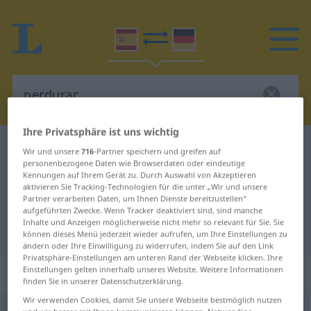
Ihre Privatsphäre ist uns wichtig
Spanisch-Deutsch Wörterbuch
perdurar
Wir und unsere
716
-Partner speichern und greifen auf
personenbezogene Daten wie Browserdaten oder eindeutige
Spanisch-Deutsch Übersetzung für
Kennungen auf Ihrem Gerät zu. Durch Auswahl von Akzeptieren
aktivieren Sie Tracking-Technologien für die unter „Wir und unsere
"perdurar"
Partner verarbeiten Daten, um Ihnen Dienste bereitzustellen“
aufgeführten Zwecke. Wenn Tracker deaktiviert sind, sind manche
Inhalte und Anzeigen möglicherweise nicht mehr so relevant für Sie. Sie
"perdurar" Deutsch Übersetzung
können dieses Menü jederzeit wieder aufrufen, um Ihre Einstellungen zu
ändern oder Ihre Einwilligung zu widerrufen, indem Sie auf den Link
Privatsphäre-Einstellungen am unteren Rand der Webseite klicken. Ihre
„perdurar“
: verbo intransitivo
Einstellungen gelten innerhalb unseres Website. Weitere Informationen
finden Sie in unserer Datenschutzerklärung.
Wir verwenden Cookies, damit Sie unsere Webseite bestmöglich nutzen
perdurar
[pɛrðuˈrar]
v/i