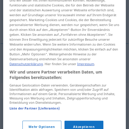
und wir besser mit Ihnen kommunizieren können. Notwendige,
funktionale und statistische Cookies, die für den Betrieb der Webseite
Übersicht aller Übersetzungen
und der statistischen Auswertung unserer Webseite erforderlich sind,
werden auf Grundlage unserer Vorauswahl immer auf Ihrem Endgerät
(Für mehr Details die Übersetzung anklicken/antippen)
gespeichert. Marketing-Cookies und Cookies, die der Bereitstellung
personalisierter Werbung dienen, werden nur gespeichert, wenn Sie uns
dauern, anhalten, bestehen bleiben
durch einen Klick auf den „Akzeptieren“-Button Ihr Einverständnis
geben. Klicken Sie ansonsten auf „Fortfahren ohne Akzeptieren“. Sie
können Ihre Einwilligung jederzeit für zukünftige Besuche unserer
Webseite widerrufen. Wenn Sie weitere Informationen zu den Cookies
und den Anpassungsmöglichkeiten möchten, klicken Sie einfach auf den
Button „Mehr Optionen“. Weitergehende Hinweise zu der
Datenverarbeitung entnehmen Sie ansonsten unserer
(an)dauern,
anhalten
,
bestehen
bleiben
Datenschutzerklärung
. Hier finden Sie unser
Impressum
.
perdurar
Wir und unsere Partner verarbeiten Daten, um
Folgendes bereitzustellen:
Genaue Geolocation-Daten verwenden. Geräteeigenschaften zur
Synonyme für "perdurar"
Identifikation aktiv abfragen. Speichern von und/oder Zugriff auf
Informationen auf einem Gerät. Personalisierte Werbung und Inhalte,
Messung von Werbung und Inhalten, Zielgruppenforschung und
Entwicklung von Dienstleistungen.
Liste der Partner (Lieferanten)
mantener
,
prolongar
,
perseverar
,
permanecer
,
persistir
,
proseguir
Mehr Optionen
Akzeptieren