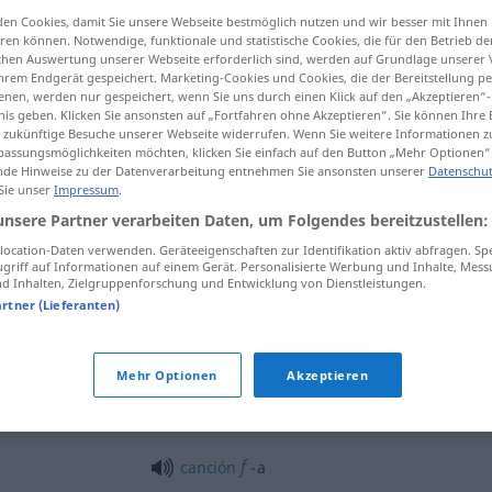
en Cookies, damit Sie unsere Webseite bestmöglich nutzen und wir besser mit Ihnen
en können. Notwendige, funktionale und statistische Cookies, die für den Betrieb d
ischen Auswertung unserer Webseite erforderlich sind, werden auf Grundlage unserer
hrem Endgerät gespeichert. Marketing-Cookies und Cookies, die der Bereitstellung per
tippen)
nen, werden nur gespeichert, wenn Sie uns durch einen Klick auf den „Akzeptieren“-
nis geben. Klicken Sie ansonsten auf „Fortfahren ohne Akzeptieren“. Sie können Ihre 
ür zukünftige Besuche unserer Webseite widerrufen. Wenn Sie weitere Informationen 
assungsmöglichkeiten möchten, klicken Sie einfach auf den Button „Mehr Optionen“
de Hinweise zu der Datenverarbeitung entnehmen Sie ansonsten unserer
Datenschut
 Sie unser
Impressum
.
unsere Partner verarbeiten Daten, um Folgendes bereitzustellen:
pegadizo
ocation-Daten verwenden. Geräteeigenschaften zur Identifikation aktiv abfragen. Sp
griff auf Informationen auf einem Gerät. Personalisierte Werbung und Inhalte, Mes
 Inhalten, Zielgruppenforschung und Entwicklung von Dienstleistungen.
artner (Lieferanten)
pegadizo
FIG
pegadizo
melodía
Mehr Optionen
Akzeptieren
f
canción
-a