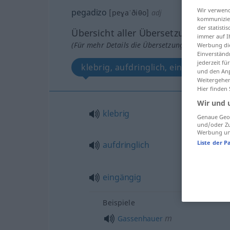
Wir verwend
pegadizo
[peɣaˈðiθo]
adj
kommunizier
der statist
Übersicht aller Übersetzungen
immer auf I
(Für mehr Details die Übersetzung anklicken/an
Werbung die
Einverständ
jederzeit f
klebrig, aufdringlich, eingängig
und den Anp
Weitergehen
Hier finden
Wir und 
klebrig
Genaue Geol
und/oder Zu
Werbung und
Liste der P
aufdringlich
eingängig
Beispiele
m
Gassenhauer