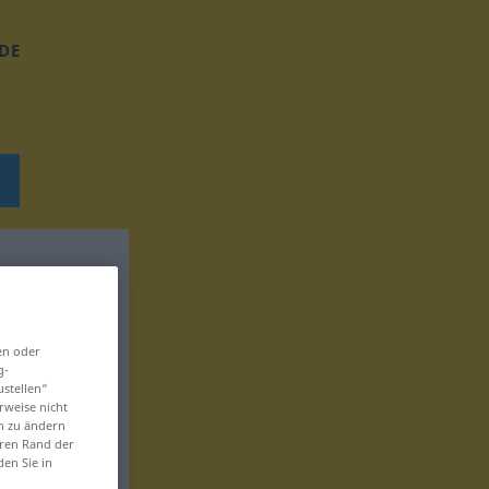
DE
en oder
g-
ustellen“
rweise nicht
en zu ändern
eren Rand der
den Sie in