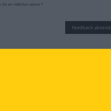
m Sie ein Häkchen setzen.*
Feedback absend
ook
YouTube
Instagram