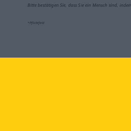
Bitte bestätigen Sie, dass Sie ein Mensch sind, inde
*Pflichtfeld
Besuchen Sie uns auf:
faceb
Langenscheidt