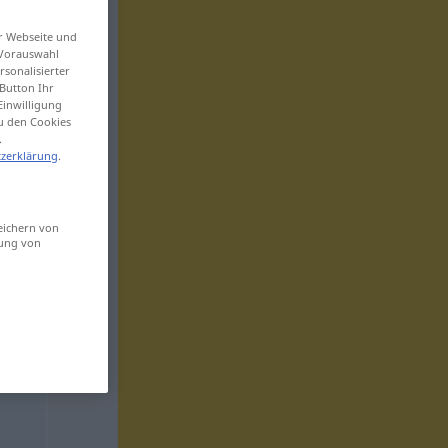
er Webseite und
 Vorauswahl
sonalisierter
Button Ihr
Einwilligung
zu den Cookies
.
zerklärung
.
eichern von
sung von