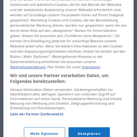
funktionale und statistische Cookies, die für den Betrieb der Webseite
und der statistischen Auswertung unserer Webseite erforderlich sind,
Übersicht aller Übersetzungen
werden auf Grundlage unserer Vorauswahl immer auf Ihrem Endgerät
(Für mehr Details die Übersetzung anklicken/antippen)
gespeichert. Marketing-Cookies und Cookies, die der Bereitstellung
personalisierter Werbung dienen, werden nur gespeichert, wenn Sie uns
durch einen Klick auf den „Akzeptieren“-Button Ihr Einverständnis
Hebamme
geben. Klicken Sie ansonsten auf „Fortfahren ohne Akzeptieren“. Sie
können Ihre Einwilligung jederzeit für zukünftige Besuche unserer
Webseite widerrufen. Wenn Sie weitere Informationen zu den Cookies
und den Anpassungsmöglichkeiten möchten, klicken Sie einfach auf den
Button „Mehr Optionen“. Weitergehende Hinweise zu der
Datenverarbeitung entnehmen Sie ansonsten unserer
Hebamme
f
partera
Datenschutzerklärung
. Hier finden Sie unser
Impressum
.
Wir und unsere Partner verarbeiten Daten, um
Folgendes bereitzustellen:
Synonyme für "partera"
Genaue Geolocation-Daten verwenden. Geräteeigenschaften zur
Identifikation aktiv abfragen. Speichern von und/oder Zugriff auf
Informationen auf einem Gerät. Personalisierte Werbung und Inhalte,
Messung von Werbung und Inhalten, Zielgruppenforschung und
matrona
,
comadre
,
comadrona
Entwicklung von Dienstleistungen.
Liste der Partner (Lieferanten)
© OpenThesaurus-es
Mehr Optionen
Akzeptieren