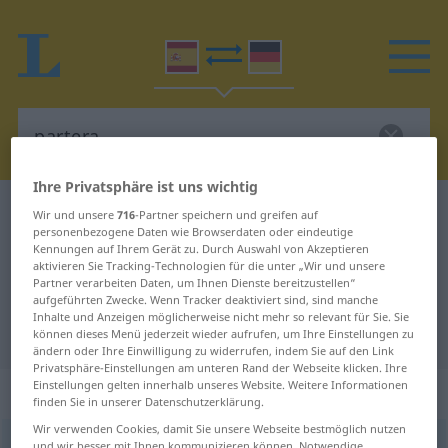
Ihre Privatsphäre ist uns wichtig
Spanisch-Deutsch Wörterbuch
partera
Wir und unsere
716
-Partner speichern und greifen auf
personenbezogene Daten wie Browserdaten oder eindeutige
Spanisch-Deutsch Übersetzung für
Kennungen auf Ihrem Gerät zu. Durch Auswahl von Akzeptieren
aktivieren Sie Tracking-Technologien für die unter „Wir und unsere
"partera"
Partner verarbeiten Daten, um Ihnen Dienste bereitzustellen“
aufgeführten Zwecke. Wenn Tracker deaktiviert sind, sind manche
Inhalte und Anzeigen möglicherweise nicht mehr so relevant für Sie. Sie
"partera" Deutsch Übersetzung
können dieses Menü jederzeit wieder aufrufen, um Ihre Einstellungen zu
ändern oder Ihre Einwilligung zu widerrufen, indem Sie auf den Link
Privatsphäre-Einstellungen am unteren Rand der Webseite klicken. Ihre
Einstellungen gelten innerhalb unseres Website. Weitere Informationen
„partera“
: femenino
finden Sie in unserer Datenschutzerklärung.
Wir verwenden Cookies, damit Sie unsere Webseite bestmöglich nutzen
partera
[parˈtera]
f
und wir besser mit Ihnen kommunizieren können. Notwendige,