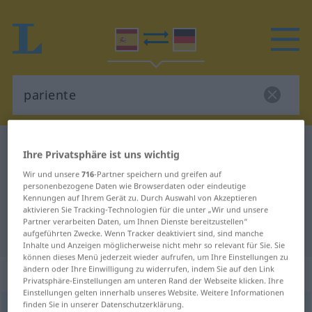
Spanisch-Deutsch Wörterbuch
pariente
Ihre Privatsphäre ist uns wichtig
Spanisch-Deutsch Übersetzung für
Wir und unsere
716
-Partner speichern und greifen auf
personenbezogene Daten wie Browserdaten oder eindeutige
"pariente"
Kennungen auf Ihrem Gerät zu. Durch Auswahl von Akzeptieren
aktivieren Sie Tracking-Technologien für die unter „Wir und unsere
Partner verarbeiten Daten, um Ihnen Dienste bereitzustellen“
"pariente" Deutsch Übersetzung
aufgeführten Zwecke. Wenn Tracker deaktiviert sind, sind manche
Inhalte und Anzeigen möglicherweise nicht mehr so relevant für Sie. Sie
können dieses Menü jederzeit wieder aufrufen, um Ihre Einstellungen zu
ändern oder Ihre Einwilligung zu widerrufen, indem Sie auf den Link
„pariente“
: adjetivo
Privatsphäre-Einstellungen am unteren Rand der Webseite klicken. Ihre
Einstellungen gelten innerhalb unseres Website. Weitere Informationen
finden Sie in unserer Datenschutzerklärung.
pariente
[paˈrĭente]
adj