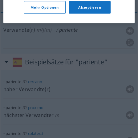
Mehr Optionen
Akzeptieren
Verwandte(r)
m/f(m)
pariente
Beispielsätze für "pariente"
m
pariente
cercano
naher Verwandte(r)
m
pariente
próximo
nächster Verwandter
m
m
pariente
colateral