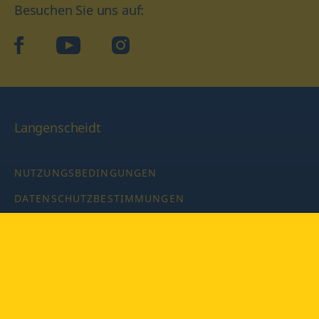
Besuchen Sie uns auf:
facebook
YouTube
Instagram
Langenscheidt
NUTZUNGSBEDINGUNGEN
DATENSCHUTZBESTIMMUNGEN
IMPRESSUM
PRIVATSPHÄRE-EINSTELLUNGEN
LATEINWÖRTERBUCH MIT CODE
Copyright © 2026 PONS Langenscheidt GmbH, Alle Rechte