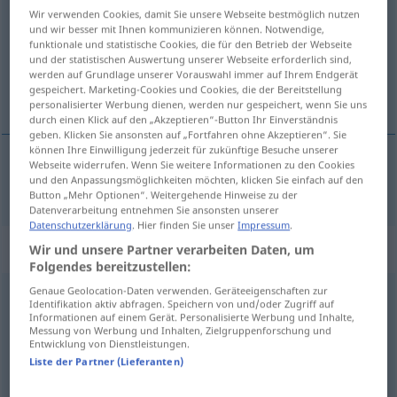
Wir verwenden Cookies, damit Sie unsere Webseite bestmöglich nutzen
und wir besser mit Ihnen kommunizieren können. Notwendige,
Übersicht aller Übersetzungen
funktionale und statistische Cookies, die für den Betrieb der Webseite
(Für mehr Details die Übersetzung anklicken/antippen)
und der statistischen Auswertung unserer Webseite erforderlich sind,
werden auf Grundlage unserer Vorauswahl immer auf Ihrem Endgerät
gespeichert. Marketing-Cookies und Cookies, die der Bereitstellung
verwandt
personalisierter Werbung dienen, werden nur gespeichert, wenn Sie uns
durch einen Klick auf den „Akzeptieren“-Button Ihr Einverständnis
geben. Klicken Sie ansonsten auf „Fortfahren ohne Akzeptieren“. Sie
können Ihre Einwilligung jederzeit für zukünftige Besuche unserer
Webseite widerrufen. Wenn Sie weitere Informationen zu den Cookies
und den Anpassungsmöglichkeiten möchten, klicken Sie einfach auf den
verwandt
pariente
Button „Mehr Optionen“. Weitergehende Hinweise zu der
Datenverarbeitung entnehmen Sie ansonsten unserer
Datenschutzerklärung
. Hier finden Sie unser
Impressum
.
„pariente“
: masculino y femenino
Wir und unsere Partner verarbeiten Daten, um
Folgendes bereitzustellen:
Genaue Geolocation-Daten verwenden. Geräteeigenschaften zur
pariente
[paˈrĭente]
m/f
Identifikation aktiv abfragen. Speichern von und/oder Zugriff auf
Informationen auf einem Gerät. Personalisierte Werbung und Inhalte,
Übersicht aller Übersetzungen
Messung von Werbung und Inhalten, Zielgruppenforschung und
Entwicklung von Dienstleistungen.
(Für mehr Details die Übersetzung anklicken/antippen)
Liste der Partner (Lieferanten)
Verwandter