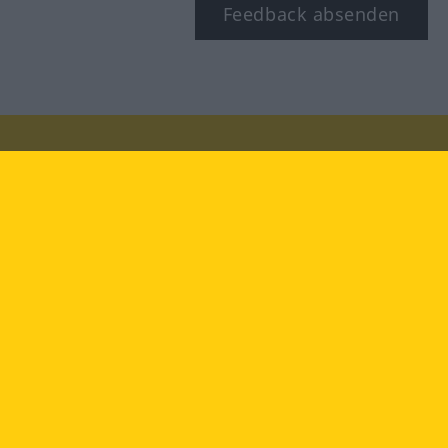
Feedback absenden
Besuchen Sie uns auf:
facebook
YouTube
Instagram
Langenscheidt
NUTZUNGSBEDINGUNGEN
DATENSCHUTZBESTIMMUNGEN