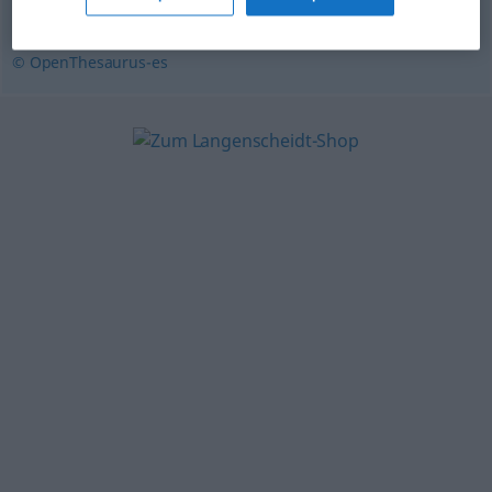
promontorio
© OpenThesaurus-es