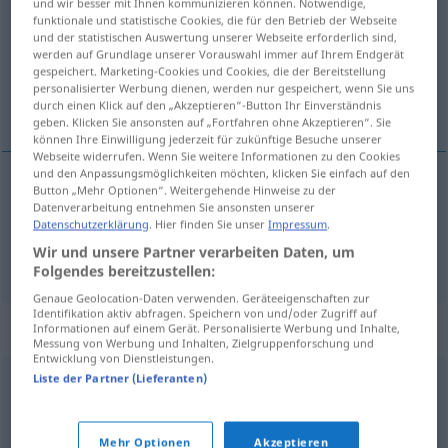
und wir besser mit Ihnen kommunizieren können. Notwendige,
funktionale und statistische Cookies, die für den Betrieb der Webseite
Übersicht aller Übersetzungen
und der statistischen Auswertung unserer Webseite erforderlich sind,
werden auf Grundlage unserer Vorauswahl immer auf Ihrem Endgerät
(Für mehr Details die Übersetzung anklicken/antippen)
gespeichert. Marketing-Cookies und Cookies, die der Bereitstellung
personalisierter Werbung dienen, werden nur gespeichert, wenn Sie uns
Anhöhe, Hügel
durch einen Klick auf den „Akzeptieren“-Button Ihr Einverständnis
geben. Klicken Sie ansonsten auf „Fortfahren ohne Akzeptieren“. Sie
können Ihre Einwilligung jederzeit für zukünftige Besuche unserer
Webseite widerrufen. Wenn Sie weitere Informationen zu den Cookies
und den Anpassungsmöglichkeiten möchten, klicken Sie einfach auf den
Button „Mehr Optionen“. Weitergehende Hinweise zu der
Anhöhe
f
otero
Datenverarbeitung entnehmen Sie ansonsten unserer
Datenschutzerklärung
. Hier finden Sie unser
Impressum
.
Wir und unsere Partner verarbeiten Daten, um
Hügel
m
otero
Folgendes bereitzustellen:
Genaue Geolocation-Daten verwenden. Geräteeigenschaften zur
Identifikation aktiv abfragen. Speichern von und/oder Zugriff auf
Synonyme für "otero"
Informationen auf einem Gerät. Personalisierte Werbung und Inhalte,
Messung von Werbung und Inhalten, Zielgruppenforschung und
Entwicklung von Dienstleistungen.
Liste der Partner (Lieferanten)
cabezo
,
cerro
,
colina
,
cima
,
cumbre
,
alcor
,
eminencia
,
prominencia
,
collado
,
loma
,
altozano
,
montículo
,
Mehr Optionen
Akzeptieren