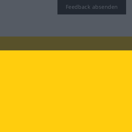
Feedback absenden
Besuchen Sie uns auf:
facebook
YouTube
Instagram
Langenscheidt
NUTZUNGSBEDINGUNGEN