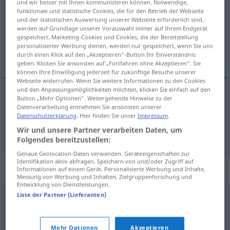
und wir besser mit Ihnen kommunizieren können. Notwendige,
funktionale und statistische Cookies, die für den Betrieb der Webseite
Übersicht aller Übersetzungen
und der statistischen Auswertung unserer Webseite erforderlich sind,
werden auf Grundlage unserer Vorauswahl immer auf Ihrem Endgerät
(Für mehr Details die Übersetzung anklicken/antippen)
gespeichert. Marketing-Cookies und Cookies, die der Bereitstellung
personalisierter Werbung dienen, werden nur gespeichert, wenn Sie uns
verhängnisvoll, ominös, abscheulich
durch einen Klick auf den „Akzeptieren“-Button Ihr Einverständnis
geben. Klicken Sie ansonsten auf „Fortfahren ohne Akzeptieren“. Sie
können Ihre Einwilligung jederzeit für zukünftige Besuche unserer
Webseite widerrufen. Wenn Sie weitere Informationen zu den Cookies
und den Anpassungsmöglichkeiten möchten, klicken Sie einfach auf den
Button „Mehr Optionen“. Weitergehende Hinweise zu der
verhängnisvoll
,
ominös
ominoso
(≈ fatal)
Datenverarbeitung entnehmen Sie ansonsten unserer
Datenschutzerklärung
. Hier finden Sie unser
Impressum
.
Wir und unsere Partner verarbeiten Daten, um
abscheulich
ominoso
(≈ abominable)
Folgendes bereitzustellen:
Genaue Geolocation-Daten verwenden. Geräteeigenschaften zur
Identifikation aktiv abfragen. Speichern von und/oder Zugriff auf
Synonyme für "ominoso"
Informationen auf einem Gerät. Personalisierte Werbung und Inhalte,
Messung von Werbung und Inhalten, Zielgruppenforschung und
Entwicklung von Dienstleistungen.
Liste der Partner (Lieferanten)
amenazador
,
siniestro
,
aciago
,
nefasto
,
adverso
Mehr Optionen
Akzeptieren
abominable
,
despreciable
,
reprobable
,
ruin
,
abyecto
,