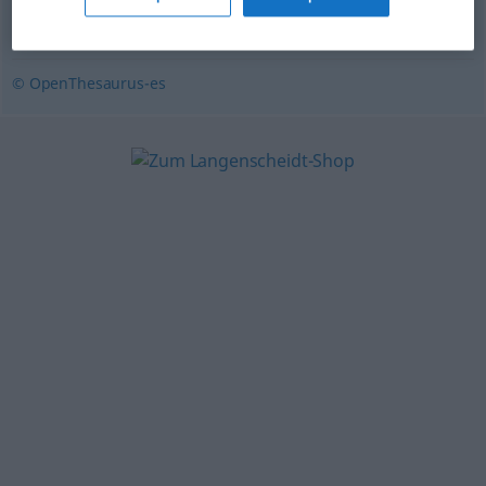
execrable
,
vil
© OpenThesaurus-es