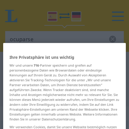
Ihre Privatsphäre ist uns wichtig
Spanisch-Deutsch Wörterbuch
ocuparse
Wir und unsere
716
-Partner speichern und greifen auf
Spanisch-Deutsch Übersetzung für
personenbezogene Daten wie Browserdaten oder eindeutige
Kennungen auf Ihrem Gerät zu. Durch Auswahl von Akzeptieren
"ocuparse"
aktivieren Sie Tracking-Technologien für die unter „Wir und unsere
Partner verarbeiten Daten, um Ihnen Dienste bereitzustellen“
aufgeführten Zwecke. Wenn Tracker deaktiviert sind, sind manche
Inhalte und Anzeigen möglicherweise nicht mehr so relevant für Sie. Sie
"ocuparse" Deutsch Übersetzung
können dieses Menü jederzeit wieder aufrufen, um Ihre Einstellungen zu
ändern oder Ihre Einwilligung zu widerrufen, indem Sie auf den Link
Privatsphäre-Einstellungen am unteren Rand der Webseite klicken. Ihre
„ocuparse“
: verbo reflexivo
Einstellungen gelten innerhalb unseres Website. Weitere Informationen
finden Sie in unserer Datenschutzerklärung.
Wir verwenden Cookies, damit Sie unsere Webseite bestmöglich nutzen
ocuparse
[okuˈparse]
v/r