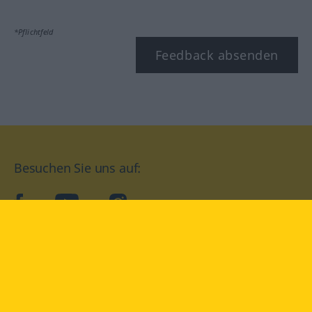
*Pflichtfeld
Feedback absenden
Besuchen Sie uns auf:
facebook
YouTube
Instagram
Langenscheidt