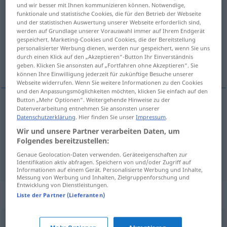
und wir besser mit Ihnen kommunizieren können. Notwendige,
funktionale und statistische Cookies, die für den Betrieb der Webseite
Übersicht aller Übersetzungen
und der statistischen Auswertung unserer Webseite erforderlich sind,
(Für mehr Details die Übersetzung anklicken/antippen)
werden auf Grundlage unserer Vorauswahl immer auf Ihrem Endgerät
gespeichert. Marketing-Cookies und Cookies, die der Bereitstellung
personalisierter Werbung dienen, werden nur gespeichert, wenn Sie uns
sich beschäftigen, sich befassen, sich
durch einen Klick auf den „Akzeptieren“-Button Ihr Einverständnis
kümmern
geben. Klicken Sie ansonsten auf „Fortfahren ohne Akzeptieren“. Sie
können Ihre Einwilligung jederzeit für zukünftige Besuche unserer
Webseite widerrufen. Wenn Sie weitere Informationen zu den Cookies
und den Anpassungsmöglichkeiten möchten, klicken Sie einfach auf den
Button „Mehr Optionen“. Weitergehende Hinweise zu der
Datenverarbeitung entnehmen Sie ansonsten unserer
sich
beschäftigen
, sich
befassen
(
mit
)
ocuparse
Datenschutzerklärung
. Hier finden Sie unser
Impressum
.
Wir und unsere Partner verarbeiten Daten, um
de
Folgendes bereitzustellen:
Genaue Geolocation-Daten verwenden. Geräteeigenschaften zur
sich
kümmern
(
um
)
ocuparse
de
(≈ cuidar de)
Identifikation aktiv abfragen. Speichern von und/oder Zugriff auf
Informationen auf einem Gerät. Personalisierte Werbung und Inhalte,
Messung von Werbung und Inhalten, Zielgruppenforschung und
Entwicklung von Dienstleistungen.
Synonyme für "ocuparse"
Liste der Partner (Lieferanten)