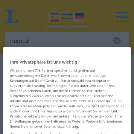
Ihre Privatsphäre ist uns wichtig
Spanisch-Deutsch Wörterbuch
nupcial
Wir und unsere
716
-Partner speichern und greifen auf
Spanisch-Deutsch Übersetzung für
personenbezogene Daten wie Browserdaten oder eindeutige
Kennungen auf Ihrem Gerät zu. Durch Auswahl von Akzeptieren
"nupcial"
aktivieren Sie Tracking-Technologien für die unter „Wir und unsere
Partner verarbeiten Daten, um Ihnen Dienste bereitzustellen“
aufgeführten Zwecke. Wenn Tracker deaktiviert sind, sind manche
"nupcial" Deutsch Übersetzung
Inhalte und Anzeigen möglicherweise nicht mehr so relevant für Sie. Sie
können dieses Menü jederzeit wieder aufrufen, um Ihre Einstellungen zu
ändern oder Ihre Einwilligung zu widerrufen, indem Sie auf den Link
„nupcial“
: adjetivo
Privatsphäre-Einstellungen am unteren Rand der Webseite klicken. Ihre
Einstellungen gelten innerhalb unseres Website. Weitere Informationen
finden Sie in unserer Datenschutzerklärung.
nupcial
[nuβˈθĭal]
adj