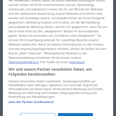
Wir verwenden Cookies, damit Sie unsere Webseite bestmöglich nutzen
und wir besser mit Ihnen kommunizieren können. Notwendige,
Übersicht aller Übersetzungen
funktionale und statistische Cookies, die für den Betrieb der Webseite
und der statistischen Auswertung unserer Webseite erforderlich sind,
(Für mehr Details die Übersetzung anklicken/antippen)
werden auf Grundlage unserer Vorauswahl immer auf Ihrem Endgerät
gespeichert. Marketing-Cookies und Cookies, die der Bereitstellung
Hochzeits…, Braut…
personalisierter Werbung dienen, werden nur gespeichert, wenn Sie uns
durch einen Klick auf den „Akzeptieren“-Button Ihr Einverständnis
geben. Klicken Sie ansonsten auf „Fortfahren ohne Akzeptieren“. Sie
können Ihre Einwilligung jederzeit für zukünftige Besuche unserer
Webseite widerrufen. Wenn Sie weitere Informationen zu den Cookies
und den Anpassungsmöglichkeiten möchten, klicken Sie einfach auf den
Hochzeits…
nupcial
Button „Mehr Optionen“. Weitergehende Hinweise zu der
Datenverarbeitung entnehmen Sie ansonsten unserer
Datenschutzerklärung
. Hier finden Sie unser
Impressum
.
Braut…
nupcial
Wir und unsere Partner verarbeiten Daten, um
Folgendes bereitzustellen:
Genaue Geolocation-Daten verwenden. Geräteeigenschaften zur
Identifikation aktiv abfragen. Speichern von und/oder Zugriff auf
Informationen auf einem Gerät. Personalisierte Werbung und Inhalte,
Beispielsätze für "nupcial"
Messung von Werbung und Inhalten, Zielgruppenforschung und
Entwicklung von Dienstleistungen.
Liste der Partner (Lieferanten)
cortejo
nupcial