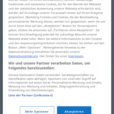
funktionale und statistische Cookies, die für den Betrieb der Webseite
und der statistischen Auswertung unserer Webseite erforderlich sind,
Übersicht aller Übersetzungen
werden auf Grundlage unserer Vorauswahl immer auf Ihrem Endgerät
(Für mehr Details die Übersetzung anklicken/antippen)
gespeichert. Marketing-Cookies und Cookies, die der Bereitstellung
personalisierter Werbung dienen, werden nur gespeichert, wenn Sie uns
durch einen Klick auf den „Akzeptieren“-Button Ihr Einverständnis
schändlich
geben. Klicken Sie ansonsten auf „Fortfahren ohne Akzeptieren“. Sie
können Ihre Einwilligung jederzeit für zukünftige Besuche unserer
Webseite widerrufen. Wenn Sie weitere Informationen zu den Cookies
und den Anpassungsmöglichkeiten möchten, klicken Sie einfach auf den
Button „Mehr Optionen“. Weitergehende Hinweise zu der
Datenverarbeitung entnehmen Sie ansonsten unserer
schändlich
nefando
Datenschutzerklärung
. Hier finden Sie unser
Impressum
.
Wir und unsere Partner verarbeiten Daten, um
Folgendes bereitzustellen:
Synonyme für "nefando"
Genaue Geolocation-Daten verwenden. Geräteeigenschaften zur
Identifikation aktiv abfragen. Speichern von und/oder Zugriff auf
Informationen auf einem Gerät. Personalisierte Werbung und Inhalte,
Messung von Werbung und Inhalten, Zielgruppenforschung und
abominable
,
aborrecible
,
detestable
,
execrable
,
Entwicklung von Dienstleistungen.
Liste der Partner (Lieferanten)
ignominioso
,
infame
,
vergonzoso
,
repugnante
© OpenThesaurus-es
Mehr Optionen
Akzeptieren