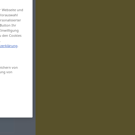
er Webseite und
 Vorauswahl
sonalisierter
Button Ihr
Einwilligung
zu den Cookies
.
zerklärung
.
eichern von
sung von