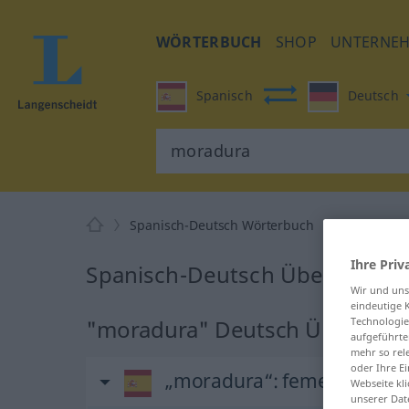
WÖRTERBUCH
SHOP
UNTERNE
Spanisch
Deutsch
Spanisch-Deutsch Wörterbuch
moradura
Ihre Priv
Spanisch-Deutsch Übersetzun
Wir und un
eindeutige 
"moradura" Deutsch Übersetz
Technologie
aufgeführte
mehr so rel
oder Ihre E
„moradura“
: femenino
Webseite kli
unserer Dat