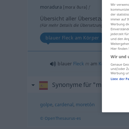
Wir verwend
moradura
[moraˈðura]
f
kommunizier
der statist
Übersicht aller Übersetzungen
immer auf I
Werbung die
(Für mehr Details die Übersetzung anklicken/an
Einverständ
jederzeit f
blauer Fleck am Körper
und den Anp
Weitergehen
Hier finden
Wir und 
blauer
Fleck
m
am
Körper
Genaue Geol
und/oder Zu
Werbung und
Liste der P
Synonyme für "moradura"
golpe
,
cardenal
,
moretón
© OpenThesaurus-es