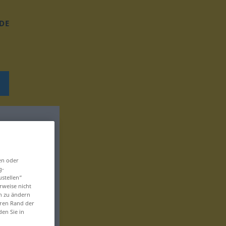
DE
en oder
g-
ustellen“
rweise nicht
en zu ändern
eren Rand der
den Sie in