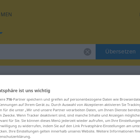
HMEN
Übersetzen
atsphäre ist uns wichtig
g für "moradura"
sere
716
-Partner speichern und greifen auf personenbezogene Daten wie Browserdat
Kennungen auf Ihrem Gerät zu. Durch Auswahl von Akzeptieren aktivieren Sie Trackin
ung
n für die unter „Wir und unsere Partner verarbeiten Daten, um Ihnen Dienste bereitz
n Zwecke. Wenn Tracker deaktiviert sind, sind manche Inhalte und Anzeigen mögliche
evant für Sie. Sie können dieses Menü jederzeit wieder aufrufen, um Ihre Einstellung
inwilligung zu widerrufen, indem Sie auf den Link Privatsphäre-Einstellungen am unt
cken. Ihre Einstellungen gelten innerhalb unseres Website. Weitere Informationen fin
enschutzerklärung.