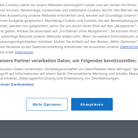
en Cookies, damit Sie unsere Webseite bestmöglich nutzen und wir besser mit Ihnen
en können. Notwendige, funktionale und statistische Cookies, die für den Betrieb d
ischen Auswertung unserer Webseite erforderlich sind, werden auf Grundlage unserer
hrem Endgerät gespeichert. Marketing-Cookies und Cookies, die der Bereitstellung per
nen, werden nur gespeichert, wenn Sie uns durch einen Klick auf den „Akzeptieren“-
tippen)
nis geben. Klicken Sie ansonsten auf „Fortfahren ohne Akzeptieren“. Sie können Ihre 
ür zukünftige Besuche unserer Webseite widerrufen. Wenn Sie weitere Informationen 
assungsmöglichkeiten möchten, klicken Sie einfach auf den Button „Mehr Optionen“
de Hinweise zu der Datenverarbeitung entnehmen Sie ansonsten unserer
Datenschut
 Sie unser
Impressum
.
unsere Partner verarbeiten Daten, um Folgendes bereitzustellen:
moradura
ocation-Daten verwenden. Geräteeigenschaften zur Identifikation aktiv abfragen. Sp
griff auf Informationen auf einem Gerät. Personalisierte Werbung und Inhalte, Mes
 Inhalten, Zielgruppenforschung und Entwicklung von Dienstleistungen.
artner (Lieferanten)
Mehr Optionen
Akzeptieren