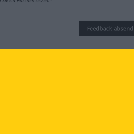
m Sie ein Häkchen setzen.*
Feedback absend
ook
YouTube
Instagram