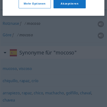
Mehr Optionen
Akzeptieren
Rotznase
f
mocoso
Göre
f
mocoso
Synonyme für "mocoso"
mucoso
,
viscoso
chiquillo
,
rapaz
,
crío
arrapiezo
,
rapaz
,
chico
,
muchacho
,
golfillo
,
chaval
,
chavea