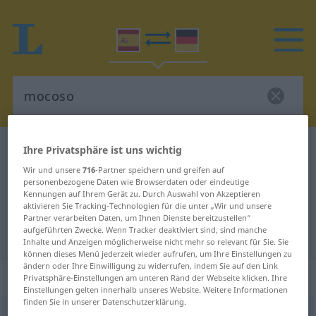
Spanisch-Deutsch Wörterbuch
mocoso
Ihre Privatsphäre ist uns wichtig
Spanisch-Deutsch Übersetzung für
Wir und unsere
716
-Partner speichern und greifen auf
personenbezogene Daten wie Browserdaten oder eindeutige
"mocoso"
Kennungen auf Ihrem Gerät zu. Durch Auswahl von Akzeptieren
aktivieren Sie Tracking-Technologien für die unter „Wir und unsere
Partner verarbeiten Daten, um Ihnen Dienste bereitzustellen“
aufgeführten Zwecke. Wenn Tracker deaktiviert sind, sind manche
"mocoso" Deutsch Übersetzung
Inhalte und Anzeigen möglicherweise nicht mehr so relevant für Sie. Sie
können dieses Menü jederzeit wieder aufrufen, um Ihre Einstellungen zu
ändern oder Ihre Einwilligung zu widerrufen, indem Sie auf den Link
„mocoso“
: adjetivo
Privatsphäre-Einstellungen am unteren Rand der Webseite klicken. Ihre
Einstellungen gelten innerhalb unseres Website. Weitere Informationen
finden Sie in unserer Datenschutzerklärung.
mocoso
[moˈkoso]
adj