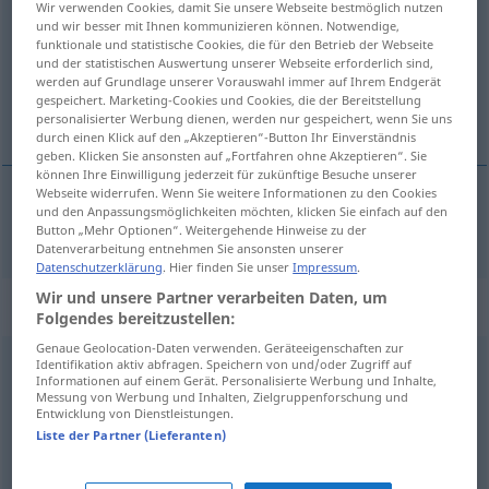
Wir verwenden Cookies, damit Sie unsere Webseite bestmöglich nutzen
und wir besser mit Ihnen kommunizieren können. Notwendige,
Übersicht aller Übersetzungen
funktionale und statistische Cookies, die für den Betrieb der Webseite
und der statistischen Auswertung unserer Webseite erforderlich sind,
(Für mehr Details die Übersetzung anklicken/antippen)
werden auf Grundlage unserer Vorauswahl immer auf Ihrem Endgerät
gespeichert. Marketing-Cookies und Cookies, die der Bereitstellung
rotzig
personalisierter Werbung dienen, werden nur gespeichert, wenn Sie uns
durch einen Klick auf den „Akzeptieren“-Button Ihr Einverständnis
geben. Klicken Sie ansonsten auf „Fortfahren ohne Akzeptieren“. Sie
können Ihre Einwilligung jederzeit für zukünftige Besuche unserer
Webseite widerrufen. Wenn Sie weitere Informationen zu den Cookies
und den Anpassungsmöglichkeiten möchten, klicken Sie einfach auf den
rotzig
mocoso
Button „Mehr Optionen“. Weitergehende Hinweise zu der
Datenverarbeitung entnehmen Sie ansonsten unserer
Datenschutzerklärung
. Hier finden Sie unser
Impressum
.
Wir und unsere Partner verarbeiten Daten, um
„mocoso“
: masculino
Folgendes bereitzustellen:
Genaue Geolocation-Daten verwenden. Geräteeigenschaften zur
mocoso
Identifikation aktiv abfragen. Speichern von und/oder Zugriff auf
[moˈkoso]
m
,
mocosa
f
FIG
Informationen auf einem Gerät. Personalisierte Werbung und Inhalte,
Messung von Werbung und Inhalten, Zielgruppenforschung und
Übersicht aller Übersetzungen
Entwicklung von Dienstleistungen.
(Für mehr Details die Übersetzung anklicken/antippen)
Liste der Partner (Lieferanten)
Rotznase, Göre