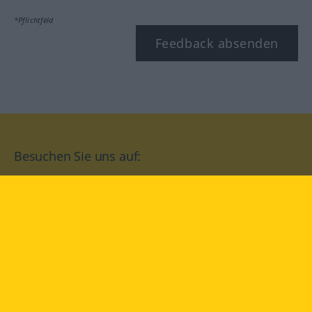
*Pflichtfeld
Feedback absenden
Besuchen Sie uns auf:
facebook
YouTube
Instagram
Langenscheidt