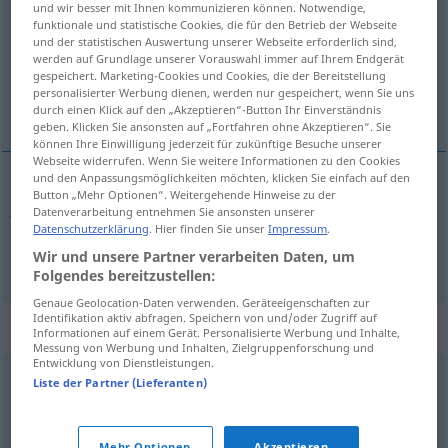
und wir besser mit Ihnen kommunizieren können. Notwendige,
funktionale und statistische Cookies, die für den Betrieb der Webseite
Übersicht aller Übersetzungen
und der statistischen Auswertung unserer Webseite erforderlich sind,
werden auf Grundlage unserer Vorauswahl immer auf Ihrem Endgerät
(Für mehr Details die Übersetzung anklicken/antippen)
gespeichert. Marketing-Cookies und Cookies, die der Bereitstellung
personalisierter Werbung dienen, werden nur gespeichert, wenn Sie uns
Jüngling, Apotheken-Gehilfe
durch einen Klick auf den „Akzeptieren“-Button Ihr Einverständnis
geben. Klicken Sie ansonsten auf „Fortfahren ohne Akzeptieren“. Sie
können Ihre Einwilligung jederzeit für zukünftige Besuche unserer
Webseite widerrufen. Wenn Sie weitere Informationen zu den Cookies
und den Anpassungsmöglichkeiten möchten, klicken Sie einfach auf den
Button „Mehr Optionen“. Weitergehende Hinweise zu der
Jüngling
m
mancebo
Datenverarbeitung entnehmen Sie ansonsten unserer
Datenschutzerklärung
. Hier finden Sie unser
Impressum
.
(Apotheken-)Gehilfe
m
mancebo
Wir und unsere Partner verarbeiten Daten, um
COM
Folgendes bereitzustellen:
Genaue Geolocation-Daten verwenden. Geräteeigenschaften zur
Identifikation aktiv abfragen. Speichern von und/oder Zugriff auf
Synonyme für "mancebo"
Informationen auf einem Gerät. Personalisierte Werbung und Inhalte,
Messung von Werbung und Inhalten, Zielgruppenforschung und
Entwicklung von Dienstleistungen.
Liste der Partner (Lieferanten)
dependiente
,
empleado
,
ayudante
,
trabajador
,
asalariado
Mehr Optionen
Akzeptieren