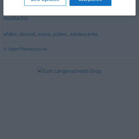
joven
,
zagal
,
adolescente
,
chavea
,
pollo
,
mozo
,
muchacho
efebo
,
doncel
,
mozo
,
púber
,
adolescente
© OpenThesaurus-es