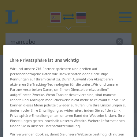
Ihre Privatsphäre ist uns wichtig
Spanisch-Deutsch Wörterbuch
mancebo
Wir und unsere
716
-Partner speichern und greifen auf
Spanisch-Deutsch Übersetzung für
personenbezogene Daten wie Browserdaten oder eindeutige
Kennungen auf Ihrem Gerät zu. Durch Auswahl von Akzeptieren
"mancebo"
aktivieren Sie Tracking-Technologien für die unter „Wir und unsere
Partner verarbeiten Daten, um Ihnen Dienste bereitzustellen“
aufgeführten Zwecke. Wenn Tracker deaktiviert sind, sind manche
Inhalte und Anzeigen möglicherweise nicht mehr so relevant für Sie. Sie
"mancebo" Deutsch Übersetzung
können dieses Menü jederzeit wieder aufrufen, um Ihre Einstellungen zu
ändern oder Ihre Einwilligung zu widerrufen, indem Sie auf den Link
Privatsphäre-Einstellungen am unteren Rand der Webseite klicken. Ihre
„mancebo“
: masculino
Einstellungen gelten innerhalb unseres Website. Weitere Informationen
finden Sie in unserer Datenschutzerklärung.
Wir verwenden Cookies, damit Sie unsere Webseite bestmöglich nutzen
mancebo
[manˈθeβo]
m