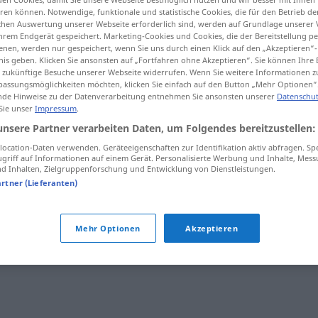
en können. Notwendige, funktionale und statistische Cookies, die für den Betrieb d
ischen Auswertung unserer Webseite erforderlich sind, werden auf Grundlage unserer
hrem Endgerät gespeichert. Marketing-Cookies und Cookies, die der Bereitstellung per
nen, werden nur gespeichert, wenn Sie uns durch einen Klick auf den „Akzeptieren“-
nis geben. Klicken Sie ansonsten auf „Fortfahren ohne Akzeptieren“. Sie können Ihre 
tippen)
ür zukünftige Besuche unserer Webseite widerrufen. Wenn Sie weitere Informationen 
assungsmöglichkeiten möchten, klicken Sie einfach auf den Button „Mehr Optionen“
de Hinweise zu der Datenverarbeitung entnehmen Sie ansonsten unserer
Datenschut
 Sie unser
Impressum
.
unsere Partner verarbeiten Daten, um Folgendes bereitzustellen:
ocation-Daten verwenden. Geräteeigenschaften zur Identifikation aktiv abfragen. Sp
griff auf Informationen auf einem Gerät. Personalisierte Werbung und Inhalte, Mes
malignidad
 Inhalten, Zielgruppenforschung und Entwicklung von Dienstleistungen.
artner (Lieferanten)
Mehr Optionen
Akzeptieren