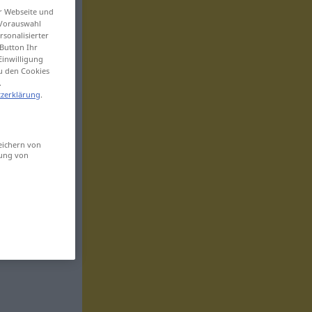
er Webseite und
 Vorauswahl
sonalisierter
Button Ihr
Einwilligung
zu den Cookies
.
zerklärung
.
eichern von
sung von