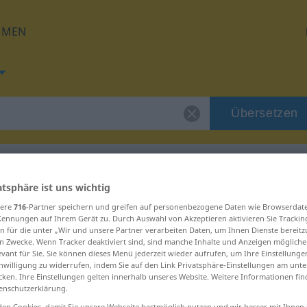
HMEN
Übersetzen
d
atsphäre ist uns wichtig
 für "malignidad"
sere
716
-Partner speichern und greifen auf personenbezogene Daten wie Browserdat
Kennungen auf Ihrem Gerät zu. Durch Auswahl von Akzeptieren aktivieren Sie Trackin
n für die unter „Wir und unsere Partner verarbeiten Daten, um Ihnen Dienste bereitz
zung
n Zwecke. Wenn Tracker deaktiviert sind, sind manche Inhalte und Anzeigen mögliche
evant für Sie. Sie können dieses Menü jederzeit wieder aufrufen, um Ihre Einstellung
inwilligung zu widerrufen, indem Sie auf den Link Privatsphäre-Einstellungen am unt
cken. Ihre Einstellungen gelten innerhalb unseres Website. Weitere Informationen fin
enschutzerklärung.
en Cookies, damit Sie unsere Webseite bestmöglich nutzen und wir besser mit Ihnen