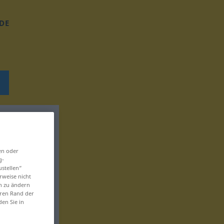
DE
en oder
g-
ustellen“
rweise nicht
en zu ändern
eren Rand der
den Sie in