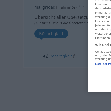
kommunizier
(ð)
malignidad
[maliɣniˈða
]
f
der statist
immer auf I
Übersicht aller Übersetzungen
Werbung die
Einverständ
(Für mehr Details die Übersetzung anklicken/an
jederzeit f
und den Anp
Bösartigkeit
Weitergehen
Hier finden
Wir und 
Genaue Geol
und/oder Zu
Bösartigkeit
f
Werbung und
Liste der P