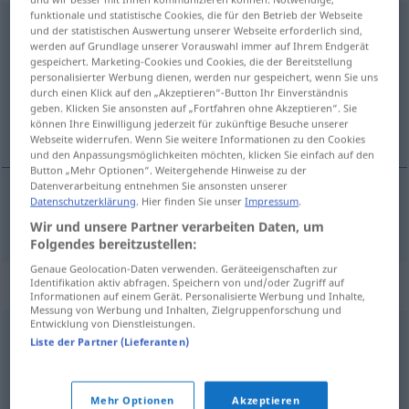
funktionale und statistische Cookies, die für den Betrieb der Webseite
literalmente
[literalˈmente]
adv
und der statistischen Auswertung unserer Webseite erforderlich sind,
werden auf Grundlage unserer Vorauswahl immer auf Ihrem Endgerät
Übersicht aller Übersetzungen
gespeichert. Marketing-Cookies und Cookies, die der Bereitstellung
personalisierter Werbung dienen, werden nur gespeichert, wenn Sie uns
(Für mehr Details die Übersetzung anklicken/antippen)
durch einen Klick auf den „Akzeptieren“-Button Ihr Einverständnis
geben. Klicken Sie ansonsten auf „Fortfahren ohne Akzeptieren“. Sie
buchstäblich, wortgetreu
können Ihre Einwilligung jederzeit für zukünftige Besuche unserer
Webseite widerrufen. Wenn Sie weitere Informationen zu den Cookies
und den Anpassungsmöglichkeiten möchten, klicken Sie einfach auf den
Button „Mehr Optionen“. Weitergehende Hinweise zu der
Datenverarbeitung entnehmen Sie ansonsten unserer
Datenschutzerklärung
. Hier finden Sie unser
Impressum
.
buchstäblich
,
wortgetreu
literalmente
Wir und unsere Partner verarbeiten Daten, um
Folgendes bereitzustellen:
Genaue Geolocation-Daten verwenden. Geräteeigenschaften zur
Synonyme für "literalmente"
Identifikation aktiv abfragen. Speichern von und/oder Zugriff auf
Informationen auf einem Gerät. Personalisierte Werbung und Inhalte,
Messung von Werbung und Inhalten, Zielgruppenforschung und
Entwicklung von Dienstleistungen.
Liste der Partner (Lieferanten)
fielmente
,
textualmente
© OpenThesaurus-es
Mehr Optionen
Akzeptieren