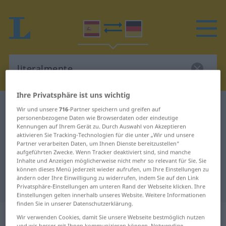
Ihre Privatsphäre ist uns wichtig
Spanisch-Deutsch Wörterbuch
literalmente
Wir und unsere
716
-Partner speichern und greifen auf
personenbezogene Daten wie Browserdaten oder eindeutige
Spanisch-Deutsch Übersetzung für
Kennungen auf Ihrem Gerät zu. Durch Auswahl von Akzeptieren
aktivieren Sie Tracking-Technologien für die unter „Wir und unsere
"literalmente"
Partner verarbeiten Daten, um Ihnen Dienste bereitzustellen“
aufgeführten Zwecke. Wenn Tracker deaktiviert sind, sind manche
Inhalte und Anzeigen möglicherweise nicht mehr so relevant für Sie. Sie
"literalmente" Deutsch
können dieses Menü jederzeit wieder aufrufen, um Ihre Einstellungen zu
ändern oder Ihre Einwilligung zu widerrufen, indem Sie auf den Link
Übersetzung
Privatsphäre-Einstellungen am unteren Rand der Webseite klicken. Ihre
Einstellungen gelten innerhalb unseres Website. Weitere Informationen
finden Sie in unserer Datenschutzerklärung.
„literalmente“
: adverbio
Wir verwenden Cookies, damit Sie unsere Webseite bestmöglich nutzen
und wir besser mit Ihnen kommunizieren können. Notwendige,