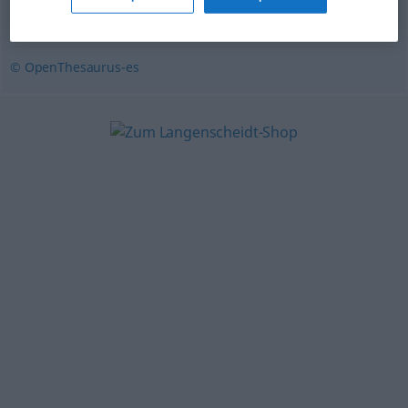
corona
,
aureola
,
halo
,
orla
,
contorno
,
ribete
© OpenThesaurus-es