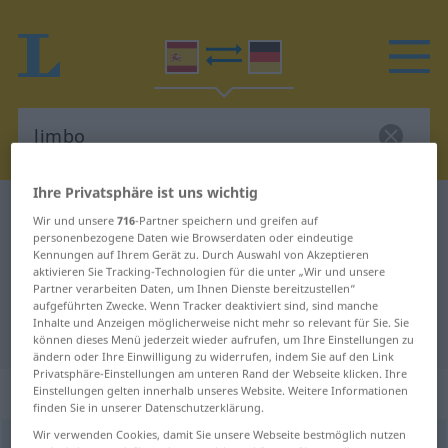
Ihre Privatsphäre ist uns wichtig
Spanisch-Deutsch Wörterbuch
limbo
Wir und unsere
716
-Partner speichern und greifen auf
personenbezogene Daten wie Browserdaten oder eindeutige
Spanisch-Deutsch Übersetzung für
Kennungen auf Ihrem Gerät zu. Durch Auswahl von Akzeptieren
"limbo"
aktivieren Sie Tracking-Technologien für die unter „Wir und unsere
Partner verarbeiten Daten, um Ihnen Dienste bereitzustellen“
aufgeführten Zwecke. Wenn Tracker deaktiviert sind, sind manche
Inhalte und Anzeigen möglicherweise nicht mehr so relevant für Sie. Sie
"limbo" Deutsch Übersetzung
können dieses Menü jederzeit wieder aufrufen, um Ihre Einstellungen zu
ändern oder Ihre Einwilligung zu widerrufen, indem Sie auf den Link
Privatsphäre-Einstellungen am unteren Rand der Webseite klicken. Ihre
„limbo“
: masculino
Einstellungen gelten innerhalb unseres Website. Weitere Informationen
finden Sie in unserer Datenschutzerklärung.
Wir verwenden Cookies, damit Sie unsere Webseite bestmöglich nutzen
limbo
[ˈlimbo]
m