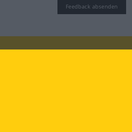
Feedback absenden
Besuchen Sie uns auf:
facebook
YouTube
Instagram
Langenscheidt
NUTZUNGSBEDINGUNGEN