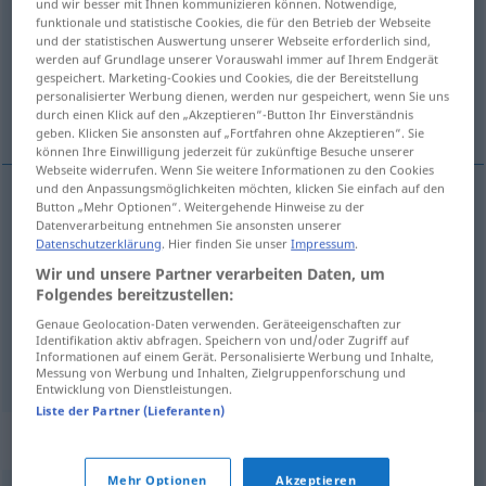
und wir besser mit Ihnen kommunizieren können. Notwendige,
funktionale und statistische Cookies, die für den Betrieb der Webseite
Übersicht aller Übersetzungen
und der statistischen Auswertung unserer Webseite erforderlich sind,
werden auf Grundlage unserer Vorauswahl immer auf Ihrem Endgerät
(Für mehr Details die Übersetzung anklicken/antippen)
gespeichert. Marketing-Cookies und Cookies, die der Bereitstellung
personalisierter Werbung dienen, werden nur gespeichert, wenn Sie uns
Rand, Limbus, Vorhölle
durch einen Klick auf den „Akzeptieren“-Button Ihr Einverständnis
geben. Klicken Sie ansonsten auf „Fortfahren ohne Akzeptieren“. Sie
können Ihre Einwilligung jederzeit für zukünftige Besuche unserer
Webseite widerrufen. Wenn Sie weitere Informationen zu den Cookies
und den Anpassungsmöglichkeiten möchten, klicken Sie einfach auf den
Button „Mehr Optionen“. Weitergehende Hinweise zu der
Rand
m
limbo
Datenverarbeitung entnehmen Sie ansonsten unserer
Datenschutzerklärung
. Hier finden Sie unser
Impressum
.
Wir und unsere Partner verarbeiten Daten, um
Limbus
m
limbo
REL
Folgendes bereitzustellen:
Genaue Geolocation-Daten verwenden. Geräteeigenschaften zur
Vorhölle
f
limbo
REL
Identifikation aktiv abfragen. Speichern von und/oder Zugriff auf
Informationen auf einem Gerät. Personalisierte Werbung und Inhalte,
Messung von Werbung und Inhalten, Zielgruppenforschung und
Entwicklung von Dienstleistungen.
Liste der Partner (Lieferanten)
Synonyme für "limbo"
Mehr Optionen
Akzeptieren