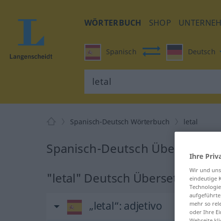
WÖRTERBUCH
SHOP
UNTERNE
Spanisch
Deutsch
Spanisch-Deutsch Wörterbuch
letal
Spanisch-Deutsch Übersetzung 
Ihre Priv
Wir und un
"letal" Deutsch Übersetzung
eindeutige 
Technologie
aufgeführte
„letal“
: adjetivo
mehr so rel
oder Ihre E
Webseite kli