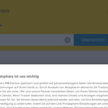
HMEN
Übersetzen
für "letal"
atsphäre ist uns wichtig
sere
716
-Partner speichern und greifen auf personenbezogene Daten wie Browserdat
Kennungen auf Ihrem Gerät zu. Durch Auswahl von Akzeptieren aktivieren Sie Trackin
n für die unter „Wir und unsere Partner verarbeiten Daten, um Ihnen Dienste bereitz
n Zwecke. Wenn Tracker deaktiviert sind, sind manche Inhalte und Anzeigen mögliche
evant für Sie. Sie können dieses Menü jederzeit wieder aufrufen, um Ihre Einstellung
inwilligung zu widerrufen, indem Sie auf den Link Privatsphäre-Einstellungen am unt
cken. Ihre Einstellungen gelten innerhalb unseres Website. Weitere Informationen fin