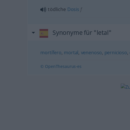
tödliche
Dosis
f
Synonyme für "letal"
mortífero
,
mortal
,
venenoso
,
pernicioso
,
© OpenThesaurus-es