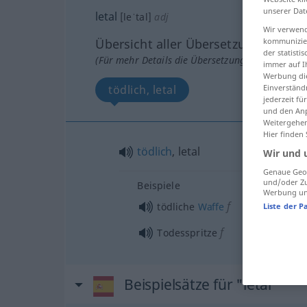
unserer Dat
letal
[leˈtal]
adj
Wir verwend
Übersicht aller Übersetzungen
kommunizier
der statist
(Für mehr Details die Übersetzung anklicken/an
immer auf I
Werbung die
tödlich, letal
Einverständ
jederzeit f
und den Anp
Weitergehen
Hier finden
tödlich
, letal
Wir und 
Genaue Geol
und/oder Zu
Beispiele
Werbung und
f
tödliche
Waffe
Liste der P
f
Todesspritze
Beispielsätze für "letal"