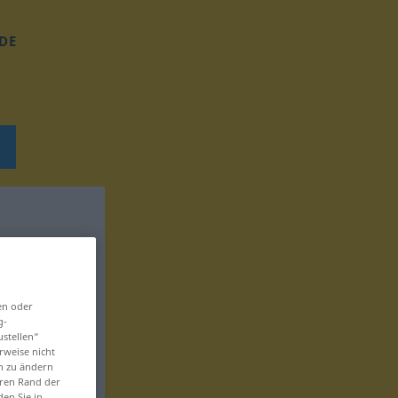
DE
en oder
g-
ustellen“
rweise nicht
en zu ändern
eren Rand der
den Sie in