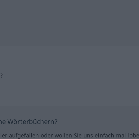
h?
ine Wörterbüchern?
hler aufgefallen oder wollen Sie uns einfach mal lob