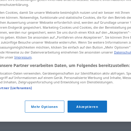
enschutzerklärung.
en Cookies, damit Sie unsere Webseite bestmöglich nutzen und wir besser mit Ihnen
en können. Notwendige, funktionale und statistische Cookies, die für den Betrieb d
ischen Auswertung unserer Webseite erforderlich sind, werden auf Grundlage unserer
tippen)
hrem Endgerät gespeichert. Marketing-Cookies und Cookies, die der Bereitstellung per
nen, werden nur gespeichert, wenn Sie uns durch einen Klick auf den „Akzeptieren“-
nis geben. Klicken Sie ansonsten auf „Fortfahren ohne Akzeptieren“. Sie können Ihre 
ür zukünftige Besuche unserer Webseite widerrufen. Wenn Sie weitere Informationen 
assungsmöglichkeiten möchten, klicken Sie einfach auf den Button „Mehr Optionen“
de Hinweise zu der Datenverarbeitung entnehmen Sie ansonsten unserer
Datenschut
 Sie unser
Impressum
.
letal
unsere Partner verarbeiten Daten, um Folgendes bereitzustellen:
ocation-Daten verwenden. Geräteeigenschaften zur Identifikation aktiv abfragen. Sp
griff auf Informationen auf einem Gerät. Personalisierte Werbung und Inhalte, Mes
 Inhalten, Zielgruppenforschung und Entwicklung von Dienstleistungen.
f
arma
letal
artner (Lieferanten)
f
inyección
letal
Mehr Optionen
Akzeptieren