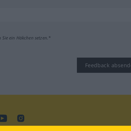
m Sie ein Häkchen setzen.*
Feedback absend
ook
YouTube
Instagram