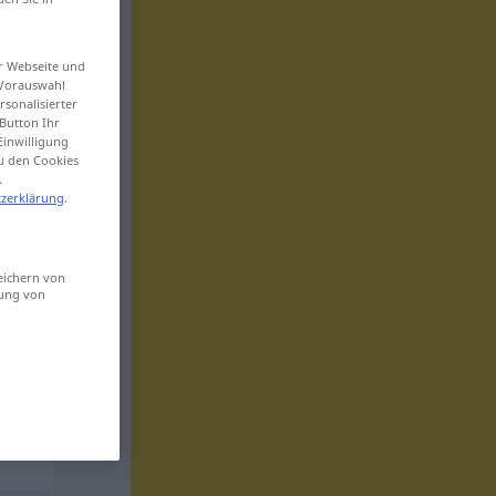
er Webseite und
 Vorauswahl
sonalisierter
Button Ihr
Einwilligung
zu den Cookies
.
zerklärung
.
eichern von
sung von