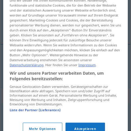
und wir besser mit Ihnen kommunizieren können. Notwendige,
funktionale und statistische Cookies, die für den Betrieb der Webseite
Übersicht aller Übersetzungen
und der statistischen Auswertung unserer Webseite erforderlich sind,
werden auf Grundlage unserer Vorauswahl immer auf Ihrem Endgerät
(Für mehr Details die Übersetzung anklicken/antippen)
gespeichert. Marketing-Cookies und Cookies, die der Bereitstellung
personalisierter Werbung dienen, werden nur gespeichert, wenn Sie uns
Diebstahl, Raub
durch einen Klick auf den „Akzeptieren“-Button Ihr Einverständnis
geben. Klicken Sie ansonsten auf „Fortfahren ohne Akzeptieren“. Sie
können Ihre Einwilligung jederzeit für zukünftige Besuche unserer
Webseite widerrufen. Wenn Sie weitere Informationen zu den Cookies
und den Anpassungsmöglichkeiten möchten, klicken Sie einfach auf den
Button „Mehr Optionen“. Weitergehende Hinweise zu der
Diebstahl
m
latrocinio
Datenverarbeitung entnehmen Sie ansonsten unserer
Datenschutzerklärung
. Hier finden Sie unser
Impressum
.
Wir und unsere Partner verarbeiten Daten, um
Raub
m
latrocinio
(≈ atraco)
Folgendes bereitzustellen:
Genaue Geolocation-Daten verwenden. Geräteeigenschaften zur
Identifikation aktiv abfragen. Speichern von und/oder Zugriff auf
Synonyme für "latrocinio"
Informationen auf einem Gerät. Personalisierte Werbung und Inhalte,
Messung von Werbung und Inhalten, Zielgruppenforschung und
Entwicklung von Dienstleistungen.
Liste der Partner (Lieferanten)
hurto
,
robo
,
timo
,
fraude
,
dolo
,
pillaje
,
rapiña
,
saqueo
,
estafa
,
desfalco
Mehr Optionen
Akzeptieren