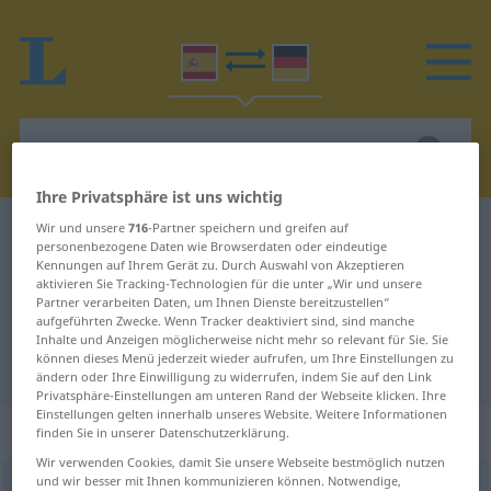
Ihre Privatsphäre ist uns wichtig
Wir und unsere
716
-Partner speichern und greifen auf
Spanisch-Deutsch Wörterbuch
intuitivo
personenbezogene Daten wie Browserdaten oder eindeutige
Spanisch-Deutsch Übersetzung für
Kennungen auf Ihrem Gerät zu. Durch Auswahl von Akzeptieren
aktivieren Sie Tracking-Technologien für die unter „Wir und unsere
"intuitivo"
Partner verarbeiten Daten, um Ihnen Dienste bereitzustellen“
aufgeführten Zwecke. Wenn Tracker deaktiviert sind, sind manche
Inhalte und Anzeigen möglicherweise nicht mehr so relevant für Sie. Sie
können dieses Menü jederzeit wieder aufrufen, um Ihre Einstellungen zu
"intuitivo" Deutsch Übersetzung
ändern oder Ihre Einwilligung zu widerrufen, indem Sie auf den Link
Privatsphäre-Einstellungen am unteren Rand der Webseite klicken. Ihre
Einstellungen gelten innerhalb unseres Website. Weitere Informationen
„intuitivo“
: adjetivo
finden Sie in unserer Datenschutzerklärung.
Wir verwenden Cookies, damit Sie unsere Webseite bestmöglich nutzen
und wir besser mit Ihnen kommunizieren können. Notwendige,
intuitivo
[intŭiˈtiβo]
adj