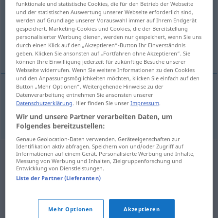
funktionale und statistische Cookies, die für den Betrieb der Webseite
und der statistischen Auswertung unserer Webseite erforderlich sind,
Übersicht aller Übersetzungen
werden auf Grundlage unserer Vorauswahl immer auf Ihrem Endgerät
gespeichert. Marketing-Cookies und Cookies, die der Bereitstellung
(Für mehr Details die Übersetzung anklicken/antippen)
personalisierter Werbung dienen, werden nur gespeichert, wenn Sie uns
durch einen Klick auf den „Akzeptieren“-Button Ihr Einverständnis
intuitiv
geben. Klicken Sie ansonsten auf „Fortfahren ohne Akzeptieren“. Sie
können Ihre Einwilligung jederzeit für zukünftige Besuche unserer
Webseite widerrufen. Wenn Sie weitere Informationen zu den Cookies
und den Anpassungsmöglichkeiten möchten, klicken Sie einfach auf den
Button „Mehr Optionen“. Weitergehende Hinweise zu der
Datenverarbeitung entnehmen Sie ansonsten unserer
intuitiv
intuitivo
Datenschutzerklärung
. Hier finden Sie unser
Impressum
.
Wir und unsere Partner verarbeiten Daten, um
Folgendes bereitzustellen:
Genaue Geolocation-Daten verwenden. Geräteeigenschaften zur
Identifikation aktiv abfragen. Speichern von und/oder Zugriff auf
Informationen auf einem Gerät. Personalisierte Werbung und Inhalte,
Messung von Werbung und Inhalten, Zielgruppenforschung und
Entwicklung von Dienstleistungen.
Liste der Partner (Lieferanten)
Mehr Optionen
Akzeptieren