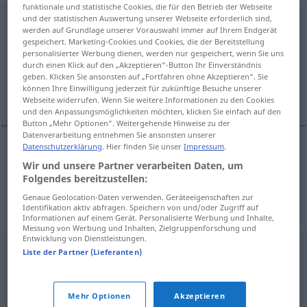
funktionale und statistische Cookies, die für den Betrieb der Webseite
intensificarse
und der statistischen Auswertung unserer Webseite erforderlich sind,
[intensifiˈkarse]
v/r
werden auf Grundlage unserer Vorauswahl immer auf Ihrem Endgerät
gespeichert. Marketing-Cookies und Cookies, die der Bereitstellung
Übersicht aller Übersetzungen
personalisierter Werbung dienen, werden nur gespeichert, wenn Sie uns
(Für mehr Details die Übersetzung anklicken/antippen)
durch einen Klick auf den „Akzeptieren“-Button Ihr Einverständnis
geben. Klicken Sie ansonsten auf „Fortfahren ohne Akzeptieren“. Sie
können Ihre Einwilligung jederzeit für zukünftige Besuche unserer
sich verstärken, zunehmen
Webseite widerrufen. Wenn Sie weitere Informationen zu den Cookies
und den Anpassungsmöglichkeiten möchten, klicken Sie einfach auf den
Button „Mehr Optionen“. Weitergehende Hinweise zu der
Datenverarbeitung entnehmen Sie ansonsten unserer
Datenschutzerklärung
. Hier finden Sie unser
Impressum
.
sich
verstärken
intensificarse
Wir und unsere Partner verarbeiten Daten, um
Folgendes bereitzustellen:
zunehmen
intensificarse
(≈ aumentar)
Genaue Geolocation-Daten verwenden. Geräteeigenschaften zur
Identifikation aktiv abfragen. Speichern von und/oder Zugriff auf
Informationen auf einem Gerät. Personalisierte Werbung und Inhalte,
Messung von Werbung und Inhalten, Zielgruppenforschung und
Entwicklung von Dienstleistungen.
Liste der Partner (Lieferanten)
Mehr Optionen
Akzeptieren