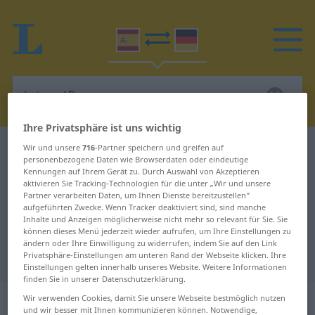
Ihre Privatsphäre ist uns wichtig
Wir und unsere
Spanisch-Deutsch Wörterbuch
716
-Partner speichern und greifen auf
intensificarse
personenbezogene Daten wie Browserdaten oder eindeutige
Spanisch-Deutsch Übersetzung für
Kennungen auf Ihrem Gerät zu. Durch Auswahl von Akzeptieren
aktivieren Sie Tracking-Technologien für die unter „Wir und unsere
"intensificarse"
Partner verarbeiten Daten, um Ihnen Dienste bereitzustellen“
aufgeführten Zwecke. Wenn Tracker deaktiviert sind, sind manche
Inhalte und Anzeigen möglicherweise nicht mehr so relevant für Sie. Sie
können dieses Menü jederzeit wieder aufrufen, um Ihre Einstellungen zu
"intensificarse" Deutsch
ändern oder Ihre Einwilligung zu widerrufen, indem Sie auf den Link
Übersetzung
Privatsphäre-Einstellungen am unteren Rand der Webseite klicken. Ihre
Einstellungen gelten innerhalb unseres Website. Weitere Informationen
finden Sie in unserer Datenschutzerklärung.
„intensificarse“
: verbo reflexivo
Wir verwenden Cookies, damit Sie unsere Webseite bestmöglich nutzen
und wir besser mit Ihnen kommunizieren können. Notwendige,