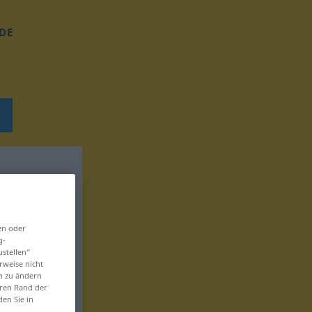
DE
en oder
g-
ustellen“
rweise nicht
en zu ändern
eren Rand der
den Sie in