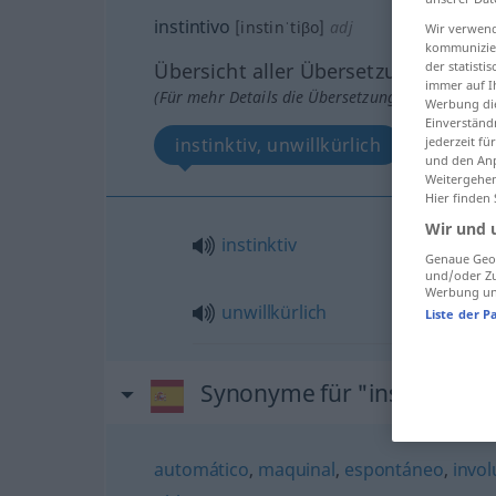
instintivo
[instinˈtiβo]
adj
Wir verwend
kommunizier
der statist
Übersicht aller Übersetzungen
immer auf I
(Für mehr Details die Übersetzung anklicken/an
Werbung die
Einverständ
jederzeit f
instinktiv, unwillkürlich
und den Anp
Weitergehen
Hier finden
Wir und 
instinktiv
Genaue Geol
und/oder Zu
Werbung und
unwillkürlich
Liste der P
Synonyme für "instintivo"
automático
,
maquinal
,
espontáneo
,
invol