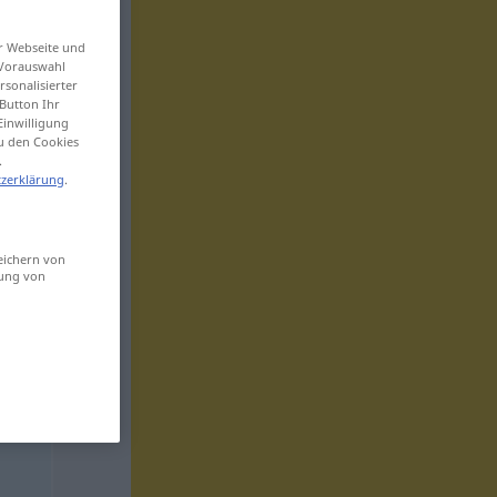
er Webseite und
 Vorauswahl
sonalisierter
Button Ihr
Einwilligung
zu den Cookies
.
zerklärung
.
eichern von
sung von