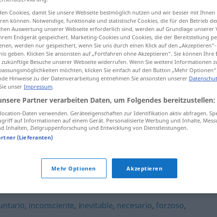
en Cookies, damit Sie unsere Webseite bestmöglich nutzen und wir besser mit Ihnen
en können. Notwendige, funktionale und statistische Cookies, die für den Betrieb d
ischen Auswertung unserer Webseite erforderlich sind, werden auf Grundlage unserer
hrem Endgerät gespeichert. Marketing-Cookies und Cookies, die der Bereitstellung per
tippen)
nen, werden nur gespeichert, wenn Sie uns durch einen Klick auf den „Akzeptieren“-
nis geben. Klicken Sie ansonsten auf „Fortfahren ohne Akzeptieren“. Sie können Ihre 
ür zukünftige Besuche unserer Webseite widerrufen. Wenn Sie weitere Informationen 
assungsmöglichkeiten möchten, klicken Sie einfach auf den Button „Mehr Optionen“
de Hinweise zu der Datenverarbeitung entnehmen Sie ansonsten unserer
Datenschut
 Sie unser
Impressum
.
unsere Partner verarbeiten Daten, um Folgendes bereitzustellen:
instintivo
ocation-Daten verwenden. Geräteeigenschaften zur Identifikation aktiv abfragen. Sp
griff auf Informationen auf einem Gerät. Personalisierte Werbung und Inhalte, Mes
 Inhalten, Zielgruppenforschung und Entwicklung von Dienstleistungen.
instintivo
(≈ espontáneo)
artner (Lieferanten)
Mehr Optionen
Akzeptieren
untario
,
inconsciente
,
inevitable
,
necesario
,
forzoso
,