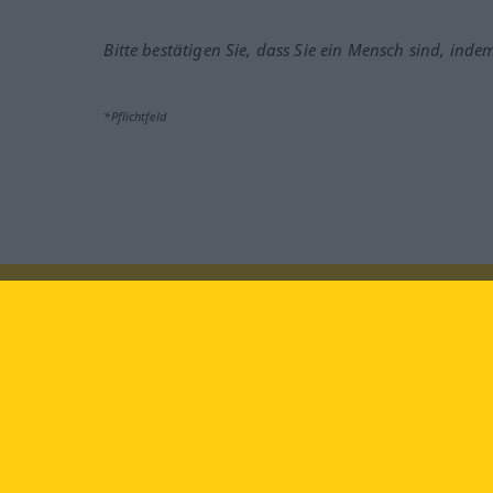
Bitte bestätigen Sie, dass Sie ein Mensch sind, inde
*Pflichtfeld
Besuchen Sie uns auf:
faceb