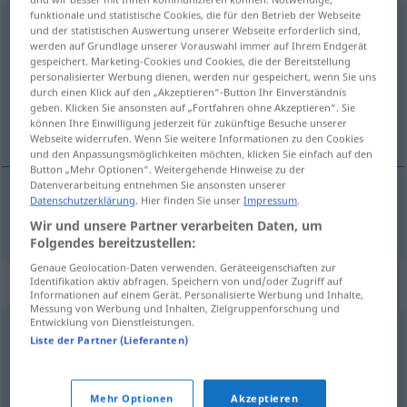
funktionale und statistische Cookies, die für den Betrieb der Webseite
inmaterialidad
f
und der statistischen Auswertung unserer Webseite erforderlich sind,
werden auf Grundlage unserer Vorauswahl immer auf Ihrem Endgerät
Übersicht aller Übersetzungen
gespeichert. Marketing-Cookies und Cookies, die der Bereitstellung
personalisierter Werbung dienen, werden nur gespeichert, wenn Sie uns
(Für mehr Details die Übersetzung anklicken/antippen)
durch einen Klick auf den „Akzeptieren“-Button Ihr Einverständnis
geben. Klicken Sie ansonsten auf „Fortfahren ohne Akzeptieren“. Sie
Unkörperlichkeit
können Ihre Einwilligung jederzeit für zukünftige Besuche unserer
Webseite widerrufen. Wenn Sie weitere Informationen zu den Cookies
und den Anpassungsmöglichkeiten möchten, klicken Sie einfach auf den
Button „Mehr Optionen“. Weitergehende Hinweise zu der
Datenverarbeitung entnehmen Sie ansonsten unserer
Datenschutzerklärung
. Hier finden Sie unser
Impressum
.
Unkörperlichkeit
f
inmaterialidad
Wir und unsere Partner verarbeiten Daten, um
Folgendes bereitzustellen:
Genaue Geolocation-Daten verwenden. Geräteeigenschaften zur
Synonyme für "inmaterialidad"
Identifikation aktiv abfragen. Speichern von und/oder Zugriff auf
Informationen auf einem Gerät. Personalisierte Werbung und Inhalte,
Messung von Werbung und Inhalten, Zielgruppenforschung und
Entwicklung von Dienstleistungen.
Liste der Partner (Lieferanten)
espiritualidad
,
anímico
,
inmaterial
,
intelectual
© OpenThesaurus-es
Mehr Optionen
Akzeptieren