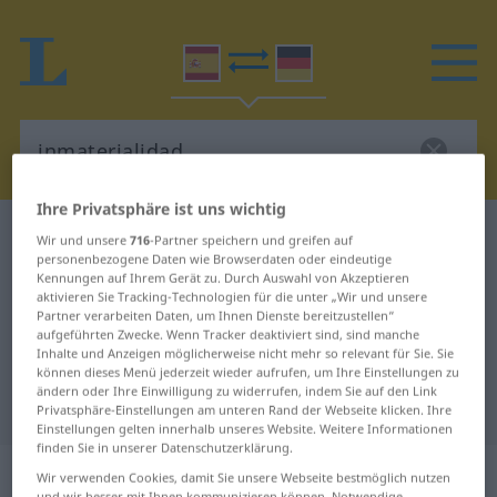
Ihre Privatsphäre ist uns wichtig
Spanisch-Deutsch Wörterbuch
inmaterialidad
Wir und unsere
716
-Partner speichern und greifen auf
personenbezogene Daten wie Browserdaten oder eindeutige
Spanisch-Deutsch Übersetzung für
Kennungen auf Ihrem Gerät zu. Durch Auswahl von Akzeptieren
aktivieren Sie Tracking-Technologien für die unter „Wir und unsere
"inmaterialidad"
Partner verarbeiten Daten, um Ihnen Dienste bereitzustellen“
aufgeführten Zwecke. Wenn Tracker deaktiviert sind, sind manche
Inhalte und Anzeigen möglicherweise nicht mehr so relevant für Sie. Sie
"inmaterialidad" Deutsch
können dieses Menü jederzeit wieder aufrufen, um Ihre Einstellungen zu
ändern oder Ihre Einwilligung zu widerrufen, indem Sie auf den Link
Übersetzung
Privatsphäre-Einstellungen am unteren Rand der Webseite klicken. Ihre
Einstellungen gelten innerhalb unseres Website. Weitere Informationen
finden Sie in unserer Datenschutzerklärung.
„inmaterialidad“
: femenino
Wir verwenden Cookies, damit Sie unsere Webseite bestmöglich nutzen
und wir besser mit Ihnen kommunizieren können. Notwendige,