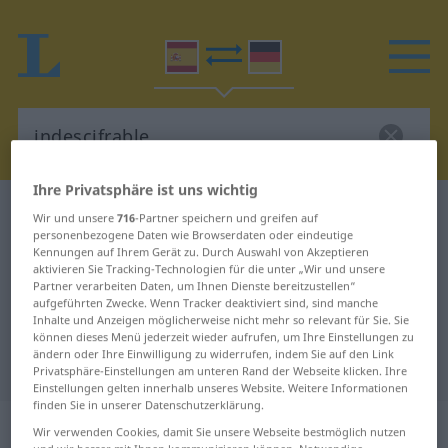
Ihre Privatsphäre ist uns wichtig
Spanisch-Deutsch Wörterbuch
indescifrable
Wir und unsere
716
-Partner speichern und greifen auf
personenbezogene Daten wie Browserdaten oder eindeutige
Spanisch-Deutsch Übersetzung für
Kennungen auf Ihrem Gerät zu. Durch Auswahl von Akzeptieren
aktivieren Sie Tracking-Technologien für die unter „Wir und unsere
"indescifrable"
Partner verarbeiten Daten, um Ihnen Dienste bereitzustellen“
aufgeführten Zwecke. Wenn Tracker deaktiviert sind, sind manche
Inhalte und Anzeigen möglicherweise nicht mehr so relevant für Sie. Sie
"indescifrable" Deutsch
können dieses Menü jederzeit wieder aufrufen, um Ihre Einstellungen zu
ändern oder Ihre Einwilligung zu widerrufen, indem Sie auf den Link
Übersetzung
Privatsphäre-Einstellungen am unteren Rand der Webseite klicken. Ihre
Einstellungen gelten innerhalb unseres Website. Weitere Informationen
finden Sie in unserer Datenschutzerklärung.
„indescifrable“
: adjetivo
Wir verwenden Cookies, damit Sie unsere Webseite bestmöglich nutzen