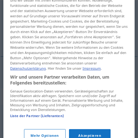
und wir besser mit Ihnen kommunizieren können. Notwendige,
funktionale und statistische Cookies, die für den Betrieb der Webseite
indescifrable
[indesθiˈfraβle]
adj
und der statistischen Auswertung unserer Webseite erforderlich sind,
werden auf Grundlage unserer Vorauswahl immer auf Ihrem Endgerät
Übersicht aller Übersetzungen
gespeichert. Marketing-Cookies und Cookies, die der Bereitstellung
personalisierter Werbung dienen, werden nur gespeichert, wenn Sie uns
(Für mehr Details die Übersetzung anklicken/antippen)
durch einen Klick auf den „Akzeptieren“-Button Ihr Einverständnis
geben. Klicken Sie ansonsten auf „Fortfahren ohne Akzeptieren“. Sie
nicht zu entziffern, unleserlich
können Ihre Einwilligung jederzeit für zukünftige Besuche unserer
Webseite widerrufen. Wenn Sie weitere Informationen zu den Cookies
und den Anpassungsmöglichkeiten möchten, klicken Sie einfach auf den
Button „Mehr Optionen“. Weitergehende Hinweise zu der
Datenverarbeitung entnehmen Sie ansonsten unserer
Datenschutzerklärung
. Hier finden Sie unser
Impressum
.
nicht zu
entziffern
,
unleserlich
indescifrable
Wir und unsere Partner verarbeiten Daten, um
Folgendes bereitzustellen:
Genaue Geolocation-Daten verwenden. Geräteeigenschaften zur
Synonyme für "indescifrable"
Identifikation aktiv abfragen. Speichern von und/oder Zugriff auf
Informationen auf einem Gerät. Personalisierte Werbung und Inhalte,
Messung von Werbung und Inhalten, Zielgruppenforschung und
Entwicklung von Dienstleistungen.
Liste der Partner (Lieferanten)
abstruso
,
incomprensible
,
ininteligible
,
impenetrable
,
inaccesible
,
recóndito
,
insondable
Mehr Optionen
Akzeptieren