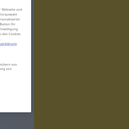
er Webseite und
 Vorauswahl
sonalisierter
Button Ihr
Einwilligung
zu den Cookies
.
zerklärung
.
eichern von
sung von