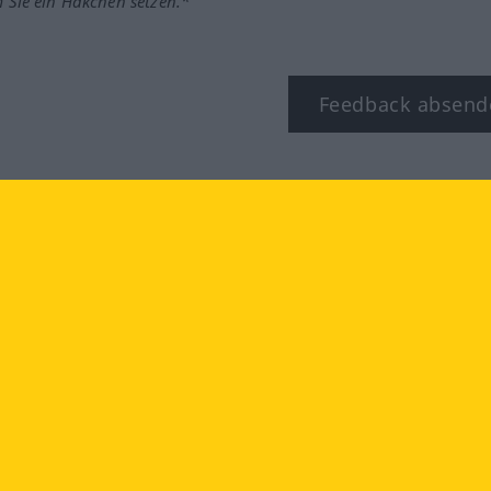
m Sie ein Häkchen setzen.*
Feedback absend
ook
YouTube
Instagram