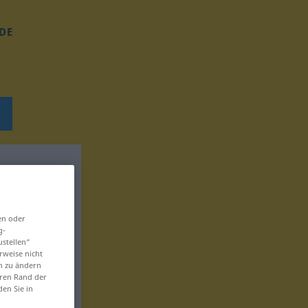
DE
en oder
g-
ustellen“
rweise nicht
en zu ändern
eren Rand der
den Sie in