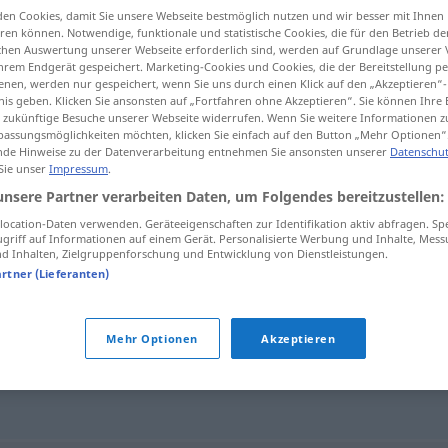
en Cookies, damit Sie unsere Webseite bestmöglich nutzen und wir besser mit Ihnen
en können. Notwendige, funktionale und statistische Cookies, die für den Betrieb d
ischen Auswertung unserer Webseite erforderlich sind, werden auf Grundlage unserer
hrem Endgerät gespeichert. Marketing-Cookies und Cookies, die der Bereitstellung per
nen, werden nur gespeichert, wenn Sie uns durch einen Klick auf den „Akzeptieren“-
tippen)
nis geben. Klicken Sie ansonsten auf „Fortfahren ohne Akzeptieren“. Sie können Ihre 
ür zukünftige Besuche unserer Webseite widerrufen. Wenn Sie weitere Informationen 
assungsmöglichkeiten möchten, klicken Sie einfach auf den Button „Mehr Optionen“
de Hinweise zu der Datenverarbeitung entnehmen Sie ansonsten unserer
Datenschut
 Sie unser
Impressum
.
unsere Partner verarbeiten Daten, um Folgendes bereitzustellen:
ßig
indecente
ocation-Daten verwenden. Geräteeigenschaften zur Identifikation aktiv abfragen. Sp
griff auf Informationen auf einem Gerät. Personalisierte Werbung und Inhalte, Mes
 Inhalten, Zielgruppenforschung und Entwicklung von Dienstleistungen.
artner (Lieferanten)
Mehr Optionen
Akzeptieren