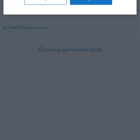
impúdico
,
libertino
,
vicioso
,
rijoso
,
erótico
,
voluptuoso
,
cachondo
,
salido
,
caliente
,
calentorro
© OpenThesaurus-es