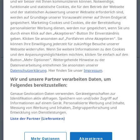
und wir besser mit Ihnen kommunizieren können. Notwendige,
funktionale und statistische Cookies, die für den Betrieb der Webseite
incontinente
[iŋkɔntiˈnente]
adj
und der statistischen Auswertung unserer Webseite erforderlich sind,
werden auf Grundlage unserer Vorauswahl immer auf Ihrem Endgerät
Übersicht aller Übersetzungen
gespeichert. Marketing-Cookies und Cookies, die der Bereitstellung
personalisierter Werbung dienen, werden nur gespeichert, wenn Sie uns
(Für mehr Details die Übersetzung anklicken/antippen)
durch einen Klick auf den „Akzeptieren“-Button Ihr Einverständnis
geben. Klicken Sie ansonsten auf „Fortfahren ohne Akzeptieren“. Sie
hemmungslos, inkontinent
können Ihre Einwilligung jederzeit für zukünftige Besuche unserer
Webseite widerrufen. Wenn Sie weitere Informationen zu den Cookies
und den Anpassungsmöglichkeiten möchten, klicken Sie einfach auf den
Button „Mehr Optionen“. Weitergehende Hinweise zu der
Datenverarbeitung entnehmen Sie ansonsten unserer
Datenschutzerklärung
. Hier finden Sie unser
Impressum
.
hemmungslos
incontinente
Wir und unsere Partner verarbeiten Daten, um
Folgendes bereitzustellen:
inkontinent
incontinente
MED
Genaue Geolocation-Daten verwenden. Geräteeigenschaften zur
Identifikation aktiv abfragen. Speichern von und/oder Zugriff auf
Informationen auf einem Gerät. Personalisierte Werbung und Inhalte,
Messung von Werbung und Inhalten, Zielgruppenforschung und
Synonyme für "incontinente"
Entwicklung von Dienstleistungen.
Liste der Partner (Lieferanten)
libidinoso
,
lascivo
,
lúbrico
,
lujurioso
,
obsceno
,
sensual
,
Mehr Optionen
Akzeptieren