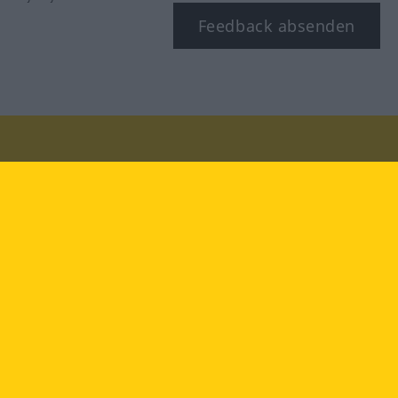
Feedback absenden
Besuchen Sie uns auf:
facebook
YouTube
Instagram
Langenscheidt
NUTZUNGSBEDINGUNGEN