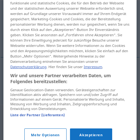
funktionale und statistische Cookies, die für den Betrieb der Webseite
incontestable
und der statistischen Auswertung unserer Webseite erforderlich sind,
[iŋkɔntesˈtaβle]
adj
werden auf Grundlage unserer Vorauswahl immer auf Ihrem Endgerät
gespeichert. Marketing-Cookies und Cookies, die der Bereitstellung
Übersicht aller Übersetzungen
personalisierter Werbung dienen, werden nur gespeichert, wenn Sie uns
(Für mehr Details die Übersetzung anklicken/antippen)
durch einen Klick auf den „Akzeptieren“-Button Ihr Einverständnis
geben. Klicken Sie ansonsten auf „Fortfahren ohne Akzeptieren“. Sie
können Ihre Einwilligung jederzeit für zukünftige Besuche unserer
unstreitig, unbestreitbar, unumstößlich
Webseite widerrufen. Wenn Sie weitere Informationen zu den Cookies
und den Anpassungsmöglichkeiten möchten, klicken Sie einfach auf den
Button „Mehr Optionen“. Weitergehende Hinweise zu der
Datenverarbeitung entnehmen Sie ansonsten unserer
Datenschutzerklärung
. Hier finden Sie unser
Impressum
.
unstreitig
,
unbestreitbar
incontestable
Wir und unsere Partner verarbeiten Daten, um
Folgendes bereitzustellen:
unumstößlich
incontestable
decisión
Genaue Geolocation-Daten verwenden. Geräteeigenschaften zur
Identifikation aktiv abfragen. Speichern von und/oder Zugriff auf
Informationen auf einem Gerät. Personalisierte Werbung und Inhalte,
Messung von Werbung und Inhalten, Zielgruppenforschung und
Entwicklung von Dienstleistungen.
Liste der Partner (Lieferanten)
Mehr Optionen
Akzeptieren