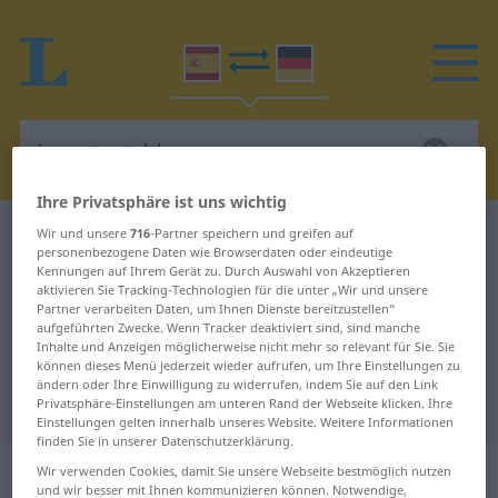
Ihre Privatsphäre ist uns wichtig
Wir und unsere
Spanisch-Deutsch Wörterbuch
716
-Partner speichern und greifen auf
incontestable
personenbezogene Daten wie Browserdaten oder eindeutige
Spanisch-Deutsch Übersetzung für
Kennungen auf Ihrem Gerät zu. Durch Auswahl von Akzeptieren
aktivieren Sie Tracking-Technologien für die unter „Wir und unsere
"incontestable"
Partner verarbeiten Daten, um Ihnen Dienste bereitzustellen“
aufgeführten Zwecke. Wenn Tracker deaktiviert sind, sind manche
Inhalte und Anzeigen möglicherweise nicht mehr so relevant für Sie. Sie
können dieses Menü jederzeit wieder aufrufen, um Ihre Einstellungen zu
"incontestable" Deutsch
ändern oder Ihre Einwilligung zu widerrufen, indem Sie auf den Link
Übersetzung
Privatsphäre-Einstellungen am unteren Rand der Webseite klicken. Ihre
Einstellungen gelten innerhalb unseres Website. Weitere Informationen
finden Sie in unserer Datenschutzerklärung.
„incontestable“
: adjetivo
Wir verwenden Cookies, damit Sie unsere Webseite bestmöglich nutzen
und wir besser mit Ihnen kommunizieren können. Notwendige,