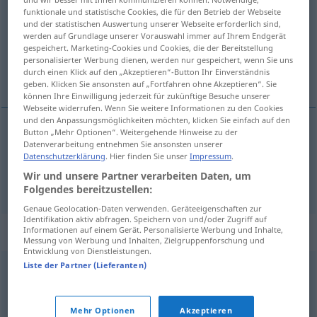
funktionale und statistische Cookies, die für den Betrieb der Webseite
und der statistischen Auswertung unserer Webseite erforderlich sind,
Übersicht aller Übersetzungen
werden auf Grundlage unserer Vorauswahl immer auf Ihrem Endgerät
(Für mehr Details die Übersetzung anklicken/antippen)
gespeichert. Marketing-Cookies und Cookies, die der Bereitstellung
personalisierter Werbung dienen, werden nur gespeichert, wenn Sie uns
durch einen Klick auf den „Akzeptieren“-Button Ihr Einverständnis
unvollständig, lückenhaft, unfertig
geben. Klicken Sie ansonsten auf „Fortfahren ohne Akzeptieren“. Sie
können Ihre Einwilligung jederzeit für zukünftige Besuche unserer
Webseite widerrufen. Wenn Sie weitere Informationen zu den Cookies
und den Anpassungsmöglichkeiten möchten, klicken Sie einfach auf den
Button „Mehr Optionen“. Weitergehende Hinweise zu der
Datenverarbeitung entnehmen Sie ansonsten unserer
unvollständig
,
lückenhaft
incompleto
Datenschutzerklärung
. Hier finden Sie unser
Impressum
.
Wir und unsere Partner verarbeiten Daten, um
unfertig
incompleto
(≈ inacabado)
Folgendes bereitzustellen:
Genaue Geolocation-Daten verwenden. Geräteeigenschaften zur
Identifikation aktiv abfragen. Speichern von und/oder Zugriff auf
Synonyme für "incompleto"
Informationen auf einem Gerät. Personalisierte Werbung und Inhalte,
Messung von Werbung und Inhalten, Zielgruppenforschung und
Entwicklung von Dienstleistungen.
Liste der Partner (Lieferanten)
mediado
,
inconcluso
Mehr Optionen
Akzeptieren
© OpenThesaurus-es