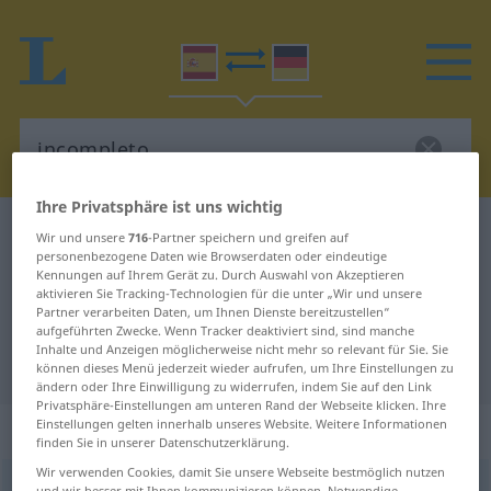
Ihre Privatsphäre ist uns wichtig
Spanisch-Deutsch Wörterbuch
incompleto
Wir und unsere
716
-Partner speichern und greifen auf
personenbezogene Daten wie Browserdaten oder eindeutige
Spanisch-Deutsch Übersetzung für
Kennungen auf Ihrem Gerät zu. Durch Auswahl von Akzeptieren
aktivieren Sie Tracking-Technologien für die unter „Wir und unsere
"incompleto"
Partner verarbeiten Daten, um Ihnen Dienste bereitzustellen“
aufgeführten Zwecke. Wenn Tracker deaktiviert sind, sind manche
Inhalte und Anzeigen möglicherweise nicht mehr so relevant für Sie. Sie
"incompleto" Deutsch Übersetzung
können dieses Menü jederzeit wieder aufrufen, um Ihre Einstellungen zu
ändern oder Ihre Einwilligung zu widerrufen, indem Sie auf den Link
Privatsphäre-Einstellungen am unteren Rand der Webseite klicken. Ihre
Einstellungen gelten innerhalb unseres Website. Weitere Informationen
„incompleto“
: adjetivo
finden Sie in unserer Datenschutzerklärung.
Wir verwenden Cookies, damit Sie unsere Webseite bestmöglich nutzen
incompleto
[iŋkɔmˈpleto]
adj
und wir besser mit Ihnen kommunizieren können. Notwendige,