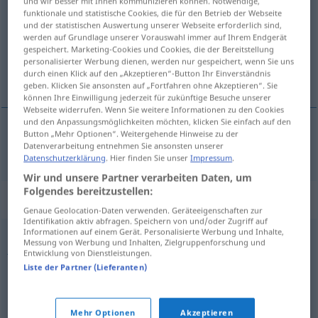
und wir besser mit Ihnen kommunizieren können. Notwendige,
funktionale und statistische Cookies, die für den Betrieb der Webseite
Übersicht aller Übersetzungen
und der statistischen Auswertung unserer Webseite erforderlich sind,
werden auf Grundlage unserer Vorauswahl immer auf Ihrem Endgerät
(Für mehr Details die Übersetzung anklicken/antippen)
gespeichert. Marketing-Cookies und Cookies, die der Bereitstellung
personalisierter Werbung dienen, werden nur gespeichert, wenn Sie uns
verwünschen, verfluchen
durch einen Klick auf den „Akzeptieren“-Button Ihr Einverständnis
geben. Klicken Sie ansonsten auf „Fortfahren ohne Akzeptieren“. Sie
können Ihre Einwilligung jederzeit für zukünftige Besuche unserer
Webseite widerrufen. Wenn Sie weitere Informationen zu den Cookies
und den Anpassungsmöglichkeiten möchten, klicken Sie einfach auf den
Button „Mehr Optionen“. Weitergehende Hinweise zu der
verwünschen
,
verfluchen
imprecar
Datenverarbeitung entnehmen Sie ansonsten unserer
Datenschutzerklärung
. Hier finden Sie unser
Impressum
.
Wir und unsere Partner verarbeiten Daten, um
Folgendes bereitzustellen:
Synonyme für "imprecar"
Genaue Geolocation-Daten verwenden. Geräteeigenschaften zur
Identifikation aktiv abfragen. Speichern von und/oder Zugriff auf
Informationen auf einem Gerät. Personalisierte Werbung und Inhalte,
Messung von Werbung und Inhalten, Zielgruppenforschung und
jurar
,
blasfemar
,
renegar
,
maldecir
,
denostar
,
perjurar
,
Entwicklung von Dienstleistungen.
insultar
,
execrar
,
vituperar
Liste der Partner (Lieferanten)
condenar
,
execrar
,
reprobar
,
censurar
Mehr Optionen
Akzeptieren