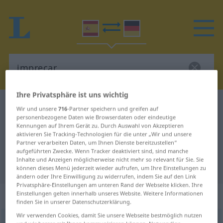
Ihre Privatsphäre ist uns wichtig
Spanisch-Deutsch Wörterbuch
imprecar
Wir und unsere
716
-Partner speichern und greifen auf
personenbezogene Daten wie Browserdaten oder eindeutige
Spanisch-Deutsch Übersetzung für
Kennungen auf Ihrem Gerät zu. Durch Auswahl von Akzeptieren
aktivieren Sie Tracking-Technologien für die unter „Wir und unsere
"imprecar"
Partner verarbeiten Daten, um Ihnen Dienste bereitzustellen“
aufgeführten Zwecke. Wenn Tracker deaktiviert sind, sind manche
Inhalte und Anzeigen möglicherweise nicht mehr so relevant für Sie. Sie
"imprecar" Deutsch Übersetzung
können dieses Menü jederzeit wieder aufrufen, um Ihre Einstellungen zu
ändern oder Ihre Einwilligung zu widerrufen, indem Sie auf den Link
Privatsphäre-Einstellungen am unteren Rand der Webseite klicken. Ihre
„imprecar“
: verbo transitivo
Einstellungen gelten innerhalb unseres Website. Weitere Informationen
finden Sie in unserer Datenschutzerklärung.
Wir verwenden Cookies, damit Sie unsere Webseite bestmöglich nutzen
imprecar
[impreˈkar]
v/t