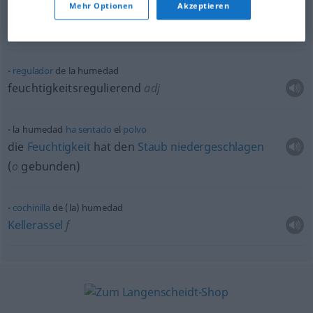
Mehr Optionen
Akzeptieren
transporte
de la humedad
Feuchtigkeitstransport
m
regulador
de la humedad
feuchtigkeitsregulierend
adj
la humedad
ha
sentado
el
polvo
die
Feuchtigkeit
hat den
Staub
niedergeschlagen
(
o
gebunden)
cochinilla
de (la) humedad
Kellerassel
f