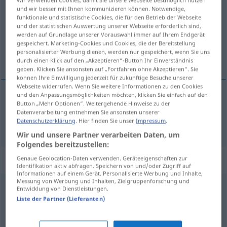
humedad
[umeˈða
]
f
und wir besser mit Ihnen kommunizieren können. Notwendige,
funktionale und statistische Cookies, die für den Betrieb der Webseite
Übersicht aller Übersetzungen
und der statistischen Auswertung unserer Webseite erforderlich sind,
(Für mehr Details die Übersetzung anklicken/antippen)
werden auf Grundlage unserer Vorauswahl immer auf Ihrem Endgerät
gespeichert. Marketing-Cookies und Cookies, die der Bereitstellung
personalisierter Werbung dienen, werden nur gespeichert, wenn Sie uns
Feuchtigkeit
durch einen Klick auf den „Akzeptieren“-Button Ihr Einverständnis
geben. Klicken Sie ansonsten auf „Fortfahren ohne Akzeptieren“. Sie
können Ihre Einwilligung jederzeit für zukünftige Besuche unserer
Webseite widerrufen. Wenn Sie weitere Informationen zu den Cookies
und den Anpassungsmöglichkeiten möchten, klicken Sie einfach auf den
Button „Mehr Optionen“. Weitergehende Hinweise zu der
Feuchtigkeit
f
humedad
Datenverarbeitung entnehmen Sie ansonsten unserer
Datenschutzerklärung
. Hier finden Sie unser
Impressum
.
Wir und unsere Partner verarbeiten Daten, um
Folgendes bereitzustellen:
Beispielsätze für "humedad"
Genaue Geolocation-Daten verwenden. Geräteeigenschaften zur
Identifikation aktiv abfragen. Speichern von und/oder Zugriff auf
Informationen auf einem Gerät. Personalisierte Werbung und Inhalte,
Messung von Werbung und Inhalten, Zielgruppenforschung und
Entwicklung von Dienstleistungen.
regulación
de la humedad
Liste der Partner (Lieferanten)
Feuchtigkeitsregulierung
f