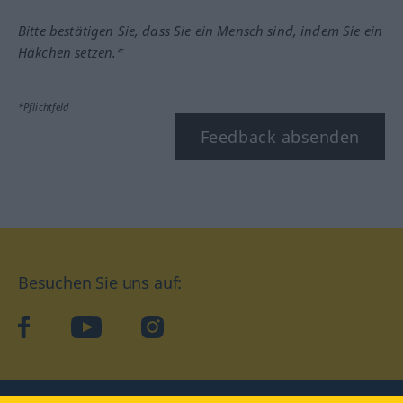
Bitte bestätigen Sie, dass Sie ein Mensch sind, indem Sie ein
Häkchen setzen.*
*Pflichtfeld
Feedback absenden
Besuchen Sie uns auf:
facebook
YouTube
Instagram