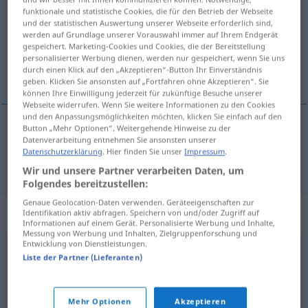
funktionale und statistische Cookies, die für den Betrieb der Webseite
und der statistischen Auswertung unserer Webseite erforderlich sind,
Übersicht aller Übersetzungen
werden auf Grundlage unserer Vorauswahl immer auf Ihrem Endgerät
(Für mehr Details die Übersetzung anklicken/antippen)
gespeichert. Marketing-Cookies und Cookies, die der Bereitstellung
personalisierter Werbung dienen, werden nur gespeichert, wenn Sie uns
durch einen Klick auf den „Akzeptieren“-Button Ihr Einverständnis
Fee
geben. Klicken Sie ansonsten auf „Fortfahren ohne Akzeptieren“. Sie
können Ihre Einwilligung jederzeit für zukünftige Besuche unserer
Webseite widerrufen. Wenn Sie weitere Informationen zu den Cookies
und den Anpassungsmöglichkeiten möchten, klicken Sie einfach auf den
Button „Mehr Optionen“. Weitergehende Hinweise zu der
Datenverarbeitung entnehmen Sie ansonsten unserer
Fee
f
hada
Datenschutzerklärung
. Hier finden Sie unser
Impressum
.
Wir und unsere Partner verarbeiten Daten, um
Folgendes bereitzustellen:
Genaue Geolocation-Daten verwenden. Geräteeigenschaften zur
Synonyme für "hada"
Identifikation aktiv abfragen. Speichern von und/oder Zugriff auf
Informationen auf einem Gerät. Personalisierte Werbung und Inhalte,
Messung von Werbung und Inhalten, Zielgruppenforschung und
Entwicklung von Dienstleistungen.
Liste der Partner (Lieferanten)
hechicera
,
ninfa
,
espíritu
© OpenThesaurus-es
Mehr Optionen
Akzeptieren