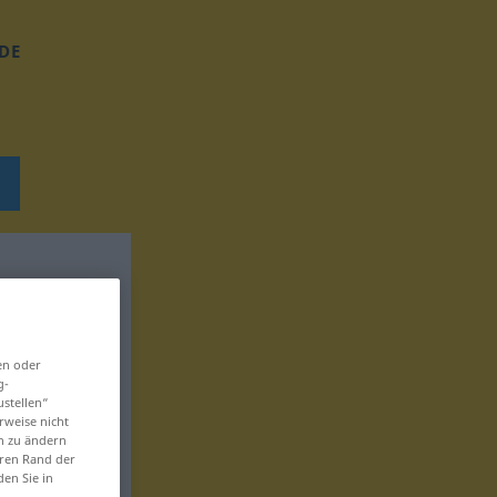
DE
en oder
g-
ustellen“
rweise nicht
en zu ändern
eren Rand der
den Sie in