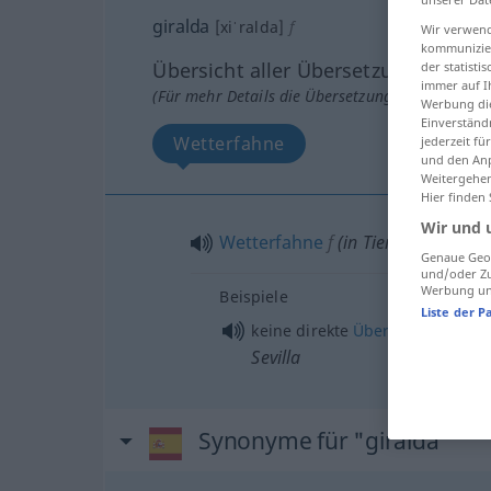
giralda
[xiˈralda]
f
Wir verwend
kommunizier
Übersicht aller Übersetzungen
der statist
immer auf I
(Für mehr Details die Übersetzung anklicken/an
Werbung die
Einverständ
Wetterfahne
jederzeit f
und den Anp
Weitergehen
Hier finden
Wir und 
Wetterfahne
f
(in Tier-
od
Mensche
Genaue Geol
und/oder Zu
Werbung und
Beispiele
Liste der P
berü
keine direkte
Übersetzung
Sevilla
Synonyme für "giralda"