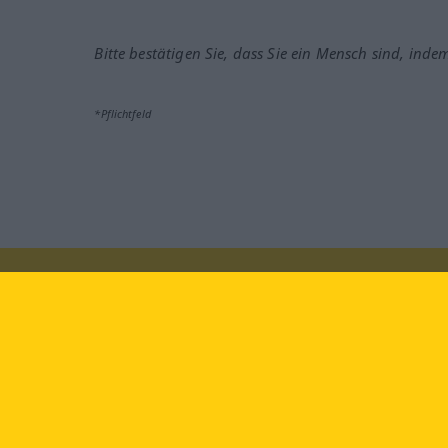
Bitte bestätigen Sie, dass Sie ein Mensch sind, inde
*Pflichtfeld
Besuchen Sie uns auf:
faceb