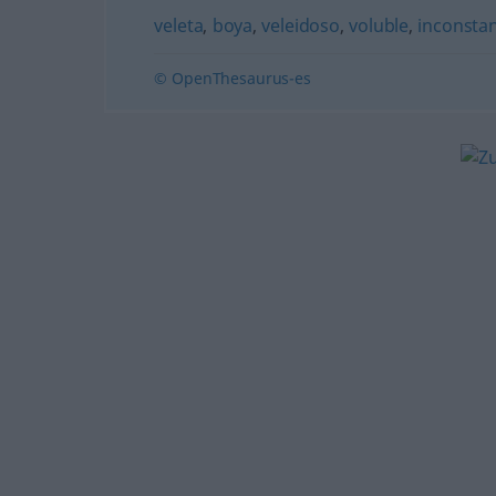
veleta
,
boya
,
veleidoso
,
voluble
,
inconsta
© OpenThesaurus-es