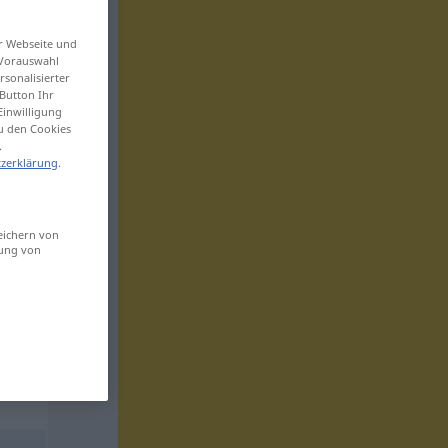
er Webseite und
 Vorauswahl
sonalisierter
Button Ihr
Einwilligung
zu den Cookies
.
zerklärung
.
eichern von
sung von