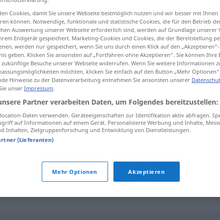
en Cookies, damit Sie unsere Webseite bestmöglich nutzen und wir besser mit Ihnen
en können. Notwendige, funktionale und statistische Cookies, die für den Betrieb d
ischen Auswertung unserer Webseite erforderlich sind, werden auf Grundlage unserer
hrem Endgerät gespeichert. Marketing-Cookies und Cookies, die der Bereitstellung per
tippen)
nen, werden nur gespeichert, wenn Sie uns durch einen Klick auf den „Akzeptieren“-
nis geben. Klicken Sie ansonsten auf „Fortfahren ohne Akzeptieren“. Sie können Ihre 
ür zukünftige Besuche unserer Webseite widerrufen. Wenn Sie weitere Informationen 
assungsmöglichkeiten möchten, klicken Sie einfach auf den Button „Mehr Optionen“
de Hinweise zu der Datenverarbeitung entnehmen Sie ansonsten unserer
Datenschut
 Sie unser
Impressum
.
unsere Partner verarbeiten Daten, um Folgendes bereitzustellen:
ngestalt)
giralda
ocation-Daten verwenden. Geräteeigenschaften zur Identifikation aktiv abfragen. Sp
griff auf Informationen auf einem Gerät. Personalisierte Werbung und Inhalte, Mes
 Inhalten, Zielgruppenforschung und Entwicklung von Dienstleistungen.
artner (Lieferanten)
hmter Turm in
la Giralda
Mehr Optionen
Akzeptieren